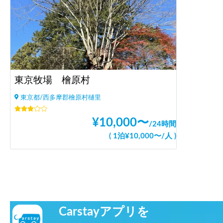
東京牧場 檜原村
東京都/西多摩郡檜原村樋里
¥
10,000
〜
/
24時間
(
1泊
¥
10,000
〜
/
人
)
Carstayアプリを