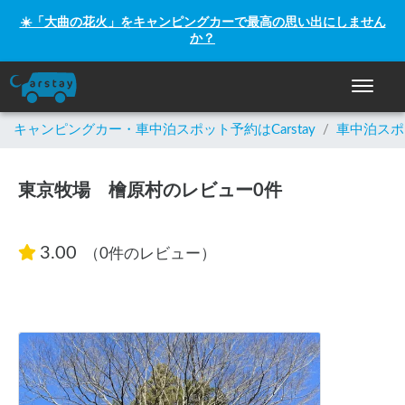
☀️「大曲の花火」をキャンピングカーで最高の思い出にしません
キャンピングカー・車中泊スポット予約はCarstay
か？
ナビゲー
キャンピングカー・車中泊スポット予約はCarstay
/
車中泊スポ
東京牧場 檜原村のレビュー0件
3.00
（0件のレビュー）