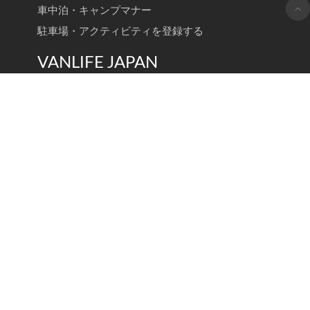
車中泊・キャンプマナー
駐車場・アクティビティを登録する
VANLIFE JAPAN
レンタル・カーシェア
|
バンライフ
|
旅行・観光・スポット
|
ギア・グッズ
|
イベント
|
ビジネスシーン
|
インタビュー・ストーリー
VANLIFE JAPAN トップ
新着記事
記事検索
ライター一覧
Carstay, Inc.
会社概要
採用情報
ヘルプ・お問い合わせ
利用規約（ゲスト・ホルダー）
利用規約（ホスト）
プライバシーポリシー
特定商取引法に基づく表示