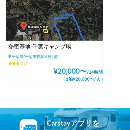
秘密基地-千葉キャンプ場
千葉県/千葉市若葉区野呂町
¥
20,000
〜
/
24時間
(
1泊
¥
20,000
〜
/
人
)
Carstayアプリを