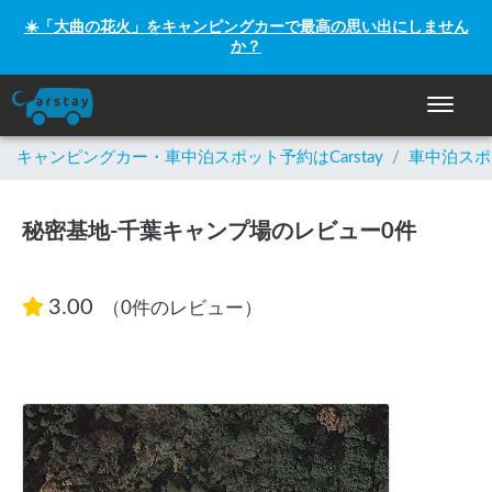
☀️「大曲の花火」をキャンピングカーで最高の思い出にしません
か？
ナビゲー
キャンピングカー・車中泊スポット予約はCarstay
/
車中泊スポ
秘密基地-千葉キャンプ場のレビュー0件
3.00
（0件のレビュー）