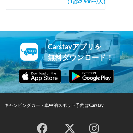
(
1泊
¥
3,500
〜
/
人
)
Carstayアプリを
無料ダウンロード！
キャンピングカー・車中泊スポット予約はCarstay