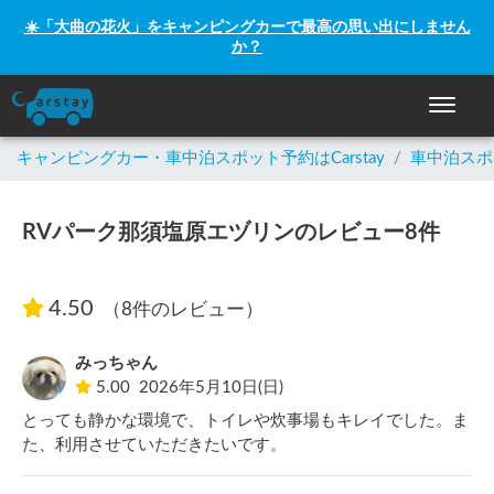
☀️「大曲の花火」をキャンピングカーで最高の思い出にしません
か？
ナビゲー
キャンピングカー・車中泊スポット予約はCarstay
/
車中泊スポ
RVパーク那須塩原エヅリンのレビュー8件
4.50
（8件のレビュー）
みっちゃん
5.00
2026年5月10日(日)
とっても静かな環境で、トイレや炊事場もキレイでした。ま