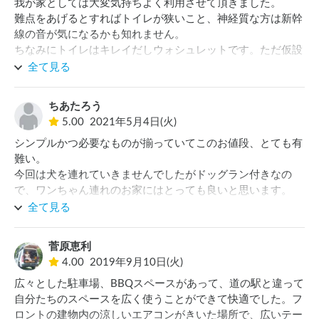
我が家としては大変気持ちよく利用させて頂きました。

難点をあげるとすればトイレが狭いこと、神経質な方は新幹
線の音が気になるかも知れません。

ちなみにトイレはキレイだしウォシュレットです。ただ仮設
のような造りなので身体の大きな人は特に狭く感じると思い
全て見る
ます。

しかしながら施設の方はとても感じの良い人ですので上記の
ちあたろう
ことを差し引いても利用して良かったと思います。
5.00
2021年5月4日(火)
シンプルかつ必要なものが揃っていてこのお値段、とても有
難い。

今回は犬を連れていきませんでしたがドッグラン付きなの
で、ワンちゃん連れのお家にはとっても良いと思います。

近くの温泉の券を少しお安く買わせて頂き、その帰りにオス
全て見る
スメのピッツェリアで晩ごはん。

比較的近くに美味しいパン屋さんもありました。

菅原恵利
また那須方面に行く際はお世話になりたいです。
4.00
2019年9月10日(火)
広々とした駐車場、BBQスペースがあって、道の駅と違って
自分たちのスペースを広く使うことができて快適でした。フ
ロントの建物内の涼しいエアコンがきいた場所で、広いテー