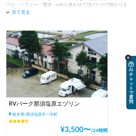
ブル・ソファー・電源・wifiも使わせて頂けたので助かりま
した。トイレ・シャワーは簡易的なものです。タイミング合
全て見る
って運よく気さくなCarstayホストさんとお話するタイミン
グがあり、ご自身のキャンピングカー旅のお話が聞けて面白
かったです！あとは栃木といえば日光というイメージが強い
ですが、実は大田原周辺も楽しいところが沢山あるよと親切
に教えてもらいました。日光も近いのでそちらまで行くのも
いいですが、せっかく行くなら大田原を堪能した方が良さそ
うです。車中泊した翌日、ホストさんにおすすめしてもらっ
た近所のお寿司屋さん「ひまわり」のランチに行きました。
AI
本格的な高そうなお寿司屋さんで美味しいのに、ランチは
チ
800円〜とかなりリーズナブルで驚きました。近くの温泉
ャ
ッ
（車ですぐ）が600円のところ、エヅリンでチケットを買う
ト
と500円で行けるということで、そちらの温泉に行きました
で
質
が、広くてとても綺麗な温泉施設で良かったので、ゆっくり
問
RVパーク那須塩原エヅリン
お風呂に入りたい人はエヅリン施設のシャワーではなく、エ
ヅリンでチケットを買って温泉に行くのがおすすめです。
栃木県/那須塩原市一区町
¥
3,500
〜
/
24時間