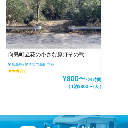
向島町立花の小さな原野その弐
広島県/尾道市向島町立花
¥
800
〜
/
24時間
(
1泊
¥
800
〜
/
人
)