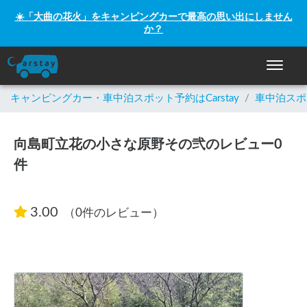
☀️「大曲の花火」をキャンピングカーで最高の思い出にしません
か？
ナビゲー
キャンピングカー・車中泊スポット予約はCarstay
/
車中泊スポ
向島町立花の小さな原野その弐のレビュー0
件
3.00
（0件のレビュー）