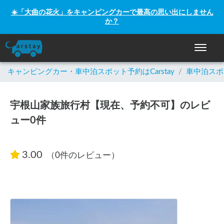
☀️「大曲の花火」をキャンピングカーで最高の思い出にしません
か？
ナビゲー
キャンピングカー・車中泊スポット予約はCarstay
/
車中泊スポ
宇根山家族旅行村【現在、予約不可】のレビ
ュー0件
3.00
（0件のレビュー）