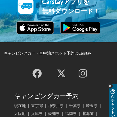
Carstayアプリを
無料ダウンロード！
キャンピングカー・車中泊スポット予約はCarstay
キャンピングカー予約
AI
チ
ャ
現在地
|
東京都
|
神奈川県
|
千葉県
|
埼玉県
|
ッ
ト
大阪府
|
兵庫県
|
愛知県
|
福岡県
|
北海道
|
で