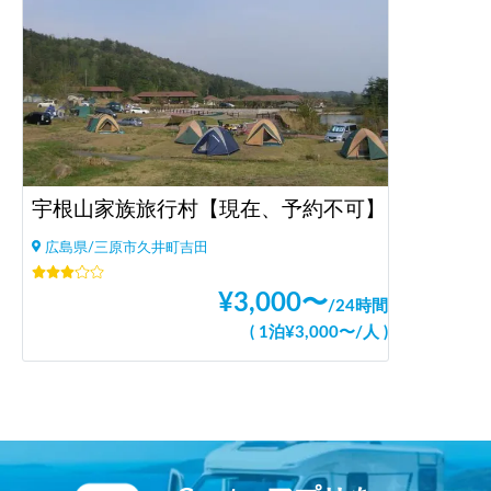
宇根山家族旅行村【現在、予約不可】
広島県/三原市久井町吉田
¥
3,000
〜
/
24時間
(
1泊
¥
3,000
〜
/
人
)