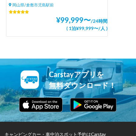
岡山県/倉敷市児島駅前
¥
99,999
〜
/
24時間
(
1泊
¥
99,999
〜
/
人
)
Carstayアプリを
無料ダウンロード！
キャンピングカー・車中泊スポット予約はCarstay