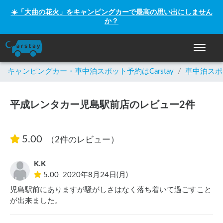
☀️「大曲の花火」をキャンピングカーで最高の思い出にしません
か？
ナビゲー
キャンピングカー・車中泊スポット予約はCarstay
/
車中泊スポ
平成レンタカー児島駅前店のレビュー2件
5.00
（2件のレビュー）
K.K
5.00
2020年8月24日(月)
児島駅前にありますが騒がしさはなく落ち着いて過ごすこと
が出来ました。