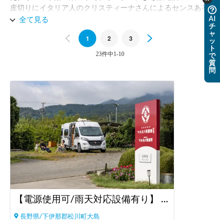
皮切りにイタリア人のクリスティーナさんによるセンスある
テーブルセッティングでシードルやワインとのペアリングデ
AI
全て見る
チ
ィナーを楽しみました。大阪や京都の一流ホテル出身のシェ
ャ
Previous
1
2
3
Next
フによる果物と地元野菜をふんだんに使ったフレンチも秀
ッ
ト
逸。日本とは思えない素晴らしい一夜でした。また季節を変
23件中1-10
で
えてお邪魔したいと思います。夜は涼しく、思ったほど虫も
質
問
多くなく快適な車中泊で流星群も楽しめました。控えめに言
って「最高」です！
【電源使用可/雨天対応設備有り】 りんご焚火の駅 マルカメ果樹園
長野県/下伊那郡松川町大島