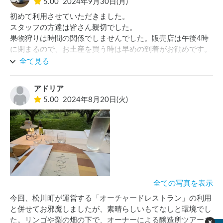
5.00
2024年9月30日(月)
初めて利用させていただきました。

スタッフの方達は皆さん親切でした。

果物狩りは時間の関係でしませんでした。販売店は午後4時
に閉まるので、お土産を買う時は早めの到着がお勧めです。
高速道路側ですが、うるさくはなく静かに過ごせました。妻
全て見る
の評価も⭕️でしたよ
アドリア
5.00
2024年8月20日(火)
全ての写真を表示
今回、松川町が運営する「オーチャードレストラン」の利用
と併せてお邪魔しましたが、素晴らしいもてなしと環境でし
た。リンゴや梨の畑の下で、オーナーによる醸造所ツアーを