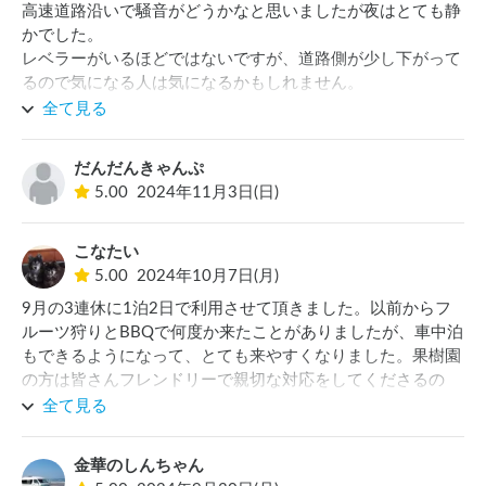
高速道路沿いで騒音がどうかなと思いましたが夜はとても静
かでした。

レベラーがいるほどではないですが、道路側が少し下がって
るので気になる人は気になるかもしれません。

全て見る
車の外で調理も出来るので匂いが気になる料理も楽しめるの
が良かったです。

だんだんきゃんぷ
5.00
2024年11月3日(日)
近くの入浴施設は土日祝は激混みなのであまりオススメ出来
ませんが泉質は良いです。
こなたい
5.00
2024年10月7日(月)
9月の3連休に1泊2日で利用させて頂きました。以前からフ
ルーツ狩りとBBQで何度か来たことがありましたが、車中泊
もできるようになって、とても来やすくなりました。果樹園
の方は皆さんフレンドリーで親切な対応をしてくださるの
で、気持ち良く過ごすことができます。また是非利用したい
全て見る
です。ありがとうございました！
金華のしんちゃん