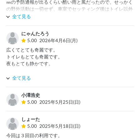
㎜の予防通報が出るくらい酷い雨と風だったので、せっかく
の野外活動は一切せず、車室でセッティング後はトイレ以外
は引きこもっていた。

全て見る
車室はリンゴ園側から入り口（高速道路）側に多少傾斜して
いる感じです。オーナー家の母屋？の軒先（庭先）みたいな
にゃんたろう
位置なので、こんなとこで焚火やＢＢＱ「ＯＫ？」と思うよ
5.00
2026年4月6日(月)
うな環境ではありました、問い合わせや受入の対応も良かっ
広くてとても奇麗です。

たです。観光物産販売所は16:00までそれ以降のチェックイ
トイレもとても奇麗です。

ンは「CarStay」の白い△ポール（予約場所指定）になると
夜もとても静かです。

思います。トイレや洗い場も観光果樹園営業中に使用してい
る設備なので年期が入ってますが、綺麗に整えらていまし
オーナさんがとても親切です。ビックリする位優しいです。

た。唯一気になったのが、チェックイン時に貰った施設利用
全て見る
売店で自家製のシードルを購入したり、りんごのお菓子を購
チラシで、施設の見取り図（水回り）と、近所のスーパーや
入したりできます。

入浴施設など書かれていてとても親切なのですが･･･注意や
小澤浩史
営業時間が過ぎていたのですが購入させていただいたり、果
禁止項目が全く記載なんかったので、逆に不安になりそう
5.00
2025年5月25日(日)
物の試食させていただいたりしました。

（サイト情報も特にNGない）。どこまでOK？どこから
利用した日は土砂降りでしたが屋根のあるところ自由に利用
NG？みたいなのは、明確にしておいた方が逆に気兼ねしな
してよいですよといっていただけました。とてもありがたか
いのにとは思いました。
しょーた
ったです。

5.00
2025年5月18日(日)
近場の施設(コンビニやスーパー入浴施設など)の情報もチラ
今回は３回目の利用です。

シでいただけました。
