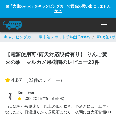
☀️「大曲の花火」をキャンピングカーで最高の思い出にしません
か？
ナビゲー
キャンピングカー・車中泊スポット予約はCarstay
/
車中泊スポ
【電源使用可/雨天対応設備有り】 りんご焚
火の駅 マルカメ果樹園のレビュー23件
4.87
（23件のレビュー）
Kou－tan
4.00
2026年5月6日(水)
当日は朝から風速５ｍ以上の風が吹き、昼過ぎには一旦弱く
なったが、日没辺りから暴風雨になり、夜間には大雨警報80