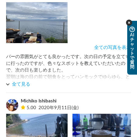
AI
チ
ャ
全ての写真を表示
ッ
ト
バーの雰囲気がとても良かったです。次の日の予定を立てず
で
質
に行ったのですが、色々なスポットを教えていただいたの
問
で、次の日も楽しめました。

翌朝は海の目の前で朝食をとってハンモックでゆらゆら、と
っても気持ちよかったです^_^ すぐ後ろが道路なので大きな
全て見る
車が通ると少し気になりますが、のんびりまったり、楽しめ
ました。烏骨鶏がいて可愛かったです( ´∀｀)
Michiko Ishibashi
5.00
2020年9月11日(金)