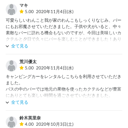
季節が季節なら海を満喫できます。管理棟の裏にはいま、キ
マキ
ャンプができる準備もされているようです。ただし、バスの
5.00
2020年11月4日(水)
中でまったりと暖房の効いたところで、お酒を酌み交わしな
可愛らしいわんこと我が家のわんこもしっくりなじみ、バー
がら、お二方のお話をうかがう。とても楽しいひとときでし
にもお邪魔させていただきました。子供や犬がいると、中々
た。今度はできたら、1泊といわず、2泊3日で、中日をきっ
素敵なバーに訪れる機会もないのですが、今回は美味しいカ
ちりと居座るカタチでお邪魔できたらと思います。ありがと
クテルと夕日で久々にバーを楽しむことができました！あり
うございました。
がとうございます
全て見る
荒川優太
5.00
2020年11月4日(水)
キャンピングカーをレンタルしこちらを利用させていただき
ました。

バスの中のバーでは地元の果物を使ったカクテルなどが豊富
にありとても楽しい時間を過ごさせていただきました。

また朝正面に見える富士山も絶景でした。

全て見る
キャンプ場などの整備もされているそうなので今後もぜひ利
用させていただきたいです。
鈴木英里奈
4.00
2020年10月3日(土)