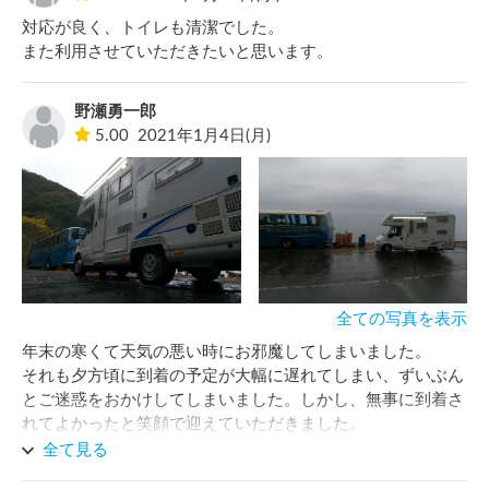
また、周辺の食事処などの情報にも詳しくおすすめスポット
対応が良く、トイレも清潔でした。

を教えて頂きました！

また利用させていただきたいと思います。
ありがとうございます。また絶対に来ます。
野瀬勇一郎
5.00
2021年1月4日(月)
全ての写真を表示
年末の寒くて天気の悪い時にお邪魔してしまいました。

それも夕方頃に到着の予定が大幅に遅れてしまい、ずいぶん
とご迷惑をおかけしてしまいました。しかし、無事に到着さ
れてよかったと笑顔で迎えていただきました。

やはりこのThe Old BUSのポイントは①ロケーション②バス
全て見る
③マスターたちだと強く感じました。富士山が見える湾で、