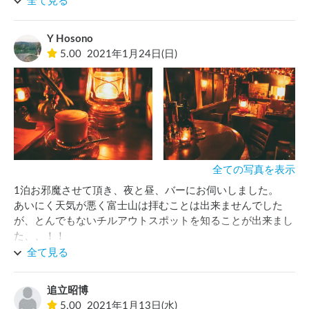
全て見る
Y Hosono
5.00
2021年1月24日(日)
全ての写真を表示
1泊お邪魔させて頂き、夜と昼、バーにお伺いしました。

あいにく天気が悪く富士山は拝むことは出来ませんでした
が、とんでもないチルアウトスポットを知ることが出来まし
た、、！！

炊事場がないので極力紙皿など洗い物が出ない工夫が必要で
全て見る
はありますが、本当におすすめです。

富士山の見えるロケーション、廃バスのバー、オーナーご夫
追立昭博
婦お2人とのお話を存分に堪能されてください。

5.00
2021年1月13日(水)