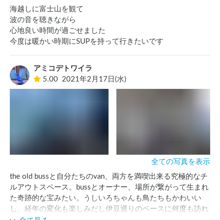
海越しに富士山を観て

波の音を聴きながら

心地良い時間が過ごせました

今度は暖かい時期にSUPを持って行きたいです
アミコデトワイラ
5.00
2021年2月17日(水)
全ての写真を表示
the old bussと自分たちのvan、両方を満喫出来る究極的なチ
ルアウトスペース。bussとオーナー、場所が繋がって生まれ
た奇跡的な宝みたい。うしいろちゃんも鳥たちもかわいい
し、経年の変化も楽しみだし伊豆巡りのベースに何度も訪れ
たい。この日は青が凄くきれいな日で最高でした。