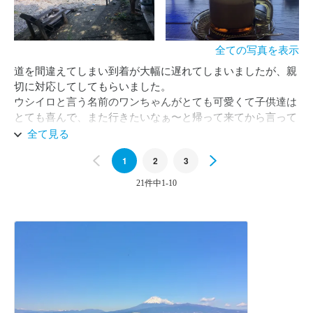
全ての写真を表示
道を間違えてしまい到着が大幅に遅れてしまいましたが、親
切に対応してしてもらいました。

ウシイロと言う名前のワンちゃんがとても可愛くて子供達は
とても喜んで、また行きたいなぁ〜と帰って来てから言って
います。

全て見る
バスの中もとても素敵で、梅ソーダ、アイスココア、チャ
Previous
1
2
3
Next
イ、ビール、ハイボールとっても美味しかったです。
21件中1-10