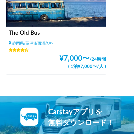
The Old Bus
静岡県/沼津市西浦久料
¥
7,000
〜
/
24時間
(
1泊
¥
7,000
〜
/
人
)
Carstayアプリを
無料ダウンロード！