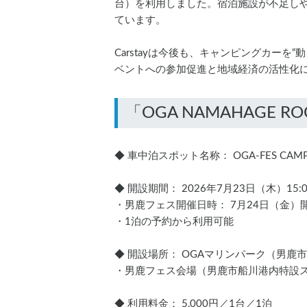
台）を利用しました。宿泊施設が不足し
ています。
Carstayは今後も、キャンピングカー
ベントへの参加促進と地域経済の活性化
◆ 車中泊スポット名称： OGA-FES CAMP MA
◆ 開設期間： 2026年7月23日（木）15:0
・男鹿フェス開催日時： 7月24日（金）開演
・1泊の予約から利用可能
◆ 開設場所： OGAマリンパーク（男
・男鹿フェス会場（男鹿市船川港内特設ス
◆ 利用料金： 5,000円／1台／1泊