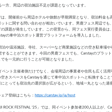
る一方、周辺の宿泊施設不足が課題となっています。
では、開催前から周辺ホテルや旅館が早期満室となり、宿泊料金も
ポットに関する問い合わせが相次いでいます。男鹿フェス周辺でも
どの課題が発生しています。この背景から、同フェス実行委員会は
stayの車中泊スポット運営プラットフォームを導入しました。
民家、宿泊や温浴施設、寺社、スーパーなど商業施設などの空き駐車場
・運営することができます。今回の男鹿フェスでも、Carstayのプラ
までを一元的に行うことが可能となりました。
などのイベント主催者側だけでなく、会場周辺の事業者や住民も広く活
空きスペースをCarstayを通じて車中泊スポットへと転換するこ
者にとっても宿泊先の選択肢が広がるという、地域一丸となった過
シェア登録はこちら：
https://carstay.jp/ja/host
 ROCK FESTIVAL '25」では、同イベント参加者200人以上が、