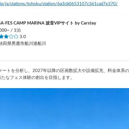
ay.jp/ja/stations/tohoku/station/6a3cb0653107c361cad7e370/
A-FES CAMP MARINA 波音VIPサイト by Carstay
000~ / 1泊
3.0
秋田県男鹿市船川港船川
アンケートを分析し、2027年以降の区画数拡大や設備拡充、料金体
新たなフェス体験の創出を目指します。