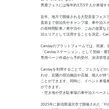
男鹿フェスには毎年約1万5千人が来場す
近年、地方で開催される大型音楽フェス
直前まで宿泊先やキャンプ場、車中泊ス
の長時間駐車／車中泊や、ごみの放置な
泊エリアとして活用することを決定。Car
Carstayのプラットフォームでは、
「Carstayステーション」として登録
専用ページ作成から予約受付、決済管理
Carstayを利用することで、フェス
わせ、近隣の宿泊施設や店舗、個人が持つ
ことができます。同時に、イベント来場
ができます。
・空き地や空き駐車場の車中泊スペース
2025年に新潟県湯沢市で開催された「FUJI