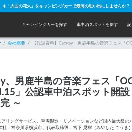
☀️「大曲の花火」をキャンピングカーで最高の思い出にしませんか？
キャンピングカーを探す
車中泊スポットを探す
記
y
/
会社概要
/
【報道資料】Carstay、男鹿半島の音楽フェス「OGA 
tay、男鹿半島の音楽フェス「OGA
AL vol.15」公認車中泊スポット
完 ～
ェアリングサービス、車両製造・リノベーションなど国内最大級の
社（本社：神奈川県横浜市、代表取締役：宮下 晃樹（みやした こう