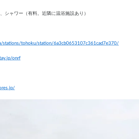
ン）、シャワー（有料。近隣に温浴施設あり）
p/ja/stations/tohoku/station/6a3cb0653107c361cad7e370/
tay.jp/onrf
ores.jp/