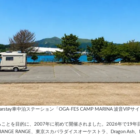
tay車中泊ステーション「OGA-FES CAMP MARINA 波音VIPサイト 
とを目的に、2007年に初めて開催されました。2026年で19年
E RANGE、東京スカパラダイスオーケストラ、Dragon Ash、MO