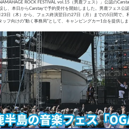
AGE ROCK FESTIVAL vol.15（男鹿フェス）」公認のCarst
stay」を開設し、本日からCarstayで予約受付を開始しました。男鹿
月23日（木）から、フェス終演翌日の27日（月）までの5日間で、利用
営スタッフ向けの“動く事務局”として、キャンピングカー1台を提供し