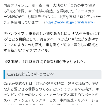
内装デザインは、空・森・海・大地など「自然の中で“生き
る”“走る”車両」や「地球の自然」を満喫した「アースカラ
ー“地球の色”」を基本デザインに、上質な素材「ロシアンバー
チ」を使用しています。（
https://mobilab.jp/brands/sany
）
 ※
バンライフ： 車を通じた旅や暮らしにより“人生を豊かにす
る”ことを目的として、荷台スペースが広い車“
バン
”を家やオ
フィスのように作り変え、車を働く・遊ぶ・暮らしの拠点と
する新たな“
ライフ
”スタイル。
 ※2 追記： 5月18日時点で先着3組が決まりました。
Carstay株式会社について
Carstay株式会社は「誰もが好きな時に、好きな場所で、好き
な人と過ごせる世界をつくる」というミッションを掲げ、 キ
ャンピングカーのレンタル・カーシェアと車中泊スポットの
スペース・シェアリングサービス、車両製造・リノベーショ