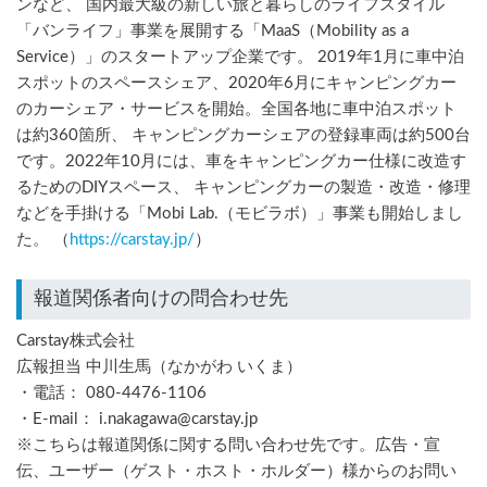
ンなど、 国内最大級の新しい旅と暮らしのライフスタイル
「バンライフ」事業を展開する「MaaS（Mobility as a
Service）」のスタートアップ企業です。 2019年1月に車中泊
スポットのスペースシェア、2020年6月にキャンピングカー
のカーシェア・サービスを開始。全国各地に車中泊スポット
は約360箇所、 キャンピングカーシェアの登録車両は約500台
です。2022年10月には、車をキャンピングカー仕様に改造す
るためのDIYスペース、 キャンピングカーの製造・改造・修理
などを手掛ける「Mobi Lab.（モビラボ）」事業も開始しまし
た。 （
https://carstay.jp/
）
報道関係者向けの問合わせ先
Carstay株式会社
広報担当 中川生馬（なかがわ いくま）
・電話： 080-4476-1106
・E-mail： i.nakagawa@carstay.jp
※こちらは報道関係に関する問い合わせ先です。広告・宣
伝、ユーザー（ゲスト・ホスト・ホルダー）様からのお問い