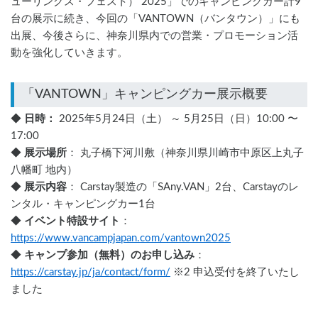
ューリングス・フェスト） 2025」でのキャンピングカー計9
台の展示に続き、今回の「VANTOWN（バンタウン）」にも
出展、今後さらに、神奈川県内での営業・プロモーション活
動を強化していきます。
◆
 日時： 
2025年5月24日（土） ～ 5月25日（日）10:00 〜 
17:00 
◆ 
展示場所
： 丸子橋下河川敷（神奈川県川崎市中原区上丸子
八幡町 地内）
◆ 
展示内容
： Carstay製造の「SAny.VAN」2台、Carstayのレ
ンタル・キャンピングカー1台
◆ 
イベント特設サイト
：
https://www.vancampjapan.com/vantown2025
◆ 
キャンプ参加（無料）のお申し込み
：
https://carstay.jp/ja/contact/form/
 ※2 申込受付を終了いたし
ました