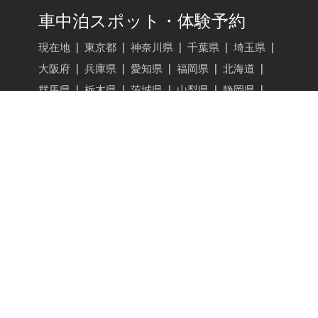
車中泊スポット・体験予約
現在地
|
東京都
|
神奈川県
|
千葉県
|
埼玉県
|
大阪府
|
兵庫県
|
愛知県
|
福岡県
|
北海道
|
群馬県
|
栃木県
|
茨城県
|
山梨県
|
静岡県
|
長野県
|
広島県
|
京都府
|
宮城県
|
新潟県
|
成田空港
|
羽田空港
車中泊・キャンプマナー
駐車場・アクティビティを登録する
VANLIFE JAPAN
レンタル・カーシェア
|
バンライフ
|
旅行・観光・スポット
|
ギア・グッズ
|
イベント
|
ビジネスシーン
|
インタビュー・ストーリー
VANLIFE JAPAN トップ
新着記事
記事検索