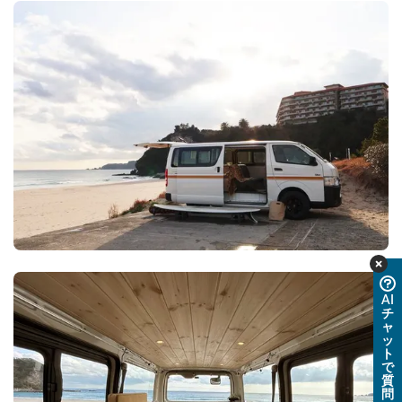
AI
チ
ャ
ッ
ト
で
質
問