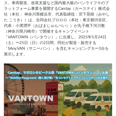
ス、車両製造、改装支援など国内最大級のバンライフ※のプ
ラットフォーム事業を展開するCarstay（カーステイ）株式会
社（本社： 神奈川県横浜市、代表取締役：宮下晃樹（みやし
た こうき））は、合同会社ブロロロ（本社：東京都渋谷区、
代表：小濱潤平（おばまじゅんぺい））が丸子橋下河川敷
（神奈川県川崎市）で開催するキャンプイベント
「VANTOWN（バンタウン）」に出展し、2025年5月24日
（土）〜25日（日）の2日間、同社が製造・販売する
「SAny.VAN（サニーバン）」を含むキャンピングカー3台を
展示します。