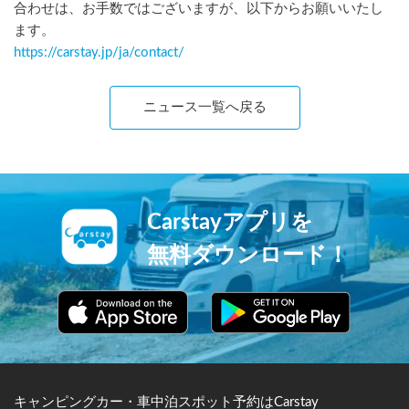
合わせは、お手数ではございますが、以下からお願いいたし
ます。
https://carstay.jp/
ja
/contact/
ニュース一覧へ戻る
Carstayアプリを
無料ダウンロード！
キャンピングカー・車中泊スポット予約はCarstay