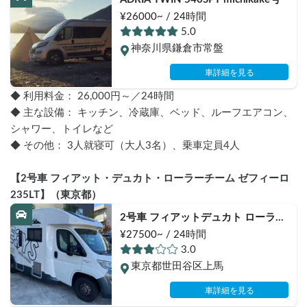
¥26000~ / 24時間
5.0
神奈川県鎌倉市常盤
車詳細を見る
◆ 利用料金： 26,000円～／24時間
◆ 主な設備： キッチン、冷蔵庫、ベッド、ルーフエアコン、
シャワー、トイレなど
◆ その他： 3人就寝可（大人3名）、乗車定員4人
【2号車 フィアット・デュカト・ローラーチーム ゼフィーロ 
235LT】（東京都）
2号車 フィアットデュカト ローラー
チーム ゼフィーロ 235LT
¥27500~ / 24時間
3.0
東京都世田谷区上馬
車詳細を見る