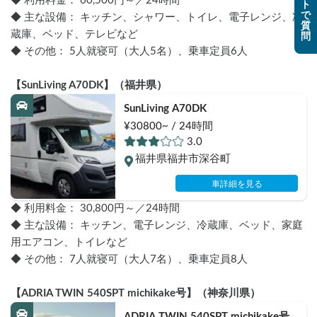
◆ 利用料金： 60,500円～／24時間
ト
で
◆ 主な設備： キッチン、シャワー、トイレ、電子レンジ、冷
質
蔵庫、ベッド、テレビなど
問
◆ その他： 5人就寝可（大人5名）、乗車定員6人
【SunLiving A70DK】（福井県）
SunLiving A70DK
¥30800~ / 24時間
3.0
福井県福井市深谷町
車詳細を見る
◆ 利用料金： 30,800円～／24時間
◆ 主な設備： キッチン、電子レンジ、冷蔵庫、ベッド、家庭
用エアコン、トイレなど
◆ その他： 7人就寝可（大人7名）、乗車定員8人
【ADRIA TWIN 540SPT michikake号】（神奈川県）
ADRIA TWIN 540SPT michikake号