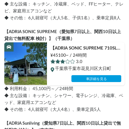
◆ 主な設備： キッチン、冷蔵庫、ベッド、FFヒーター、テレ
ビ、家庭用エアコンなど
◆ その他： 6人就寝可（大人5名、子供1名）、乗車定員8人
【ADRIA SONIC SUPREME（愛知県7日以上、関西10日以上
貸出で無料配車 検討）】（千葉県）
【ADRIA SONIC SUPREME 710SLキ
ャンピングカーレンタル・シェア】
¥45100~ / 24時間
購入希望者試乗ニーズ多数あり 愛知
3.0
県7日以上、関西10日以上貸出の場
千葉県千葉市花見川区大日町
合は無料配車を検討します！
車詳細を見る
◆ 利用料金： 45,100円～／24時間
◆ 主な設備： キッチン、シャワー、電子レンジ、冷蔵庫、ベ
ッド、家庭用エアコンなど
◆ その他： 4人就寝可（大人4名）、乗車定員5人
【ADRIA Sunliving（愛知県7日以上、関西10日以上貸出で無