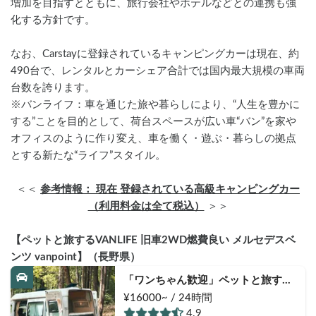
増加を目指すとともに、旅行会社やホテルなどとの連携も強
化する方針です。
なお、Carstayに登録されているキャンピングカーは現在、約
490台で、レンタルとカーシェア合計では国内最大規模の車両
台数を誇ります。
※バンライフ：車を通じた旅や暮らしにより、“人生を豊かに
する”ことを目的として、荷台スペースが広い車“バン”を家や
オフィスのように作り変え、車を働く・遊ぶ・暮らしの拠点
とする新たな“ライフ”スタイル。
＜＜ 
参考情報： 現在 登録されている高級キャンピングカー
（利用料金は全て税込）
 ＞＞
【ペットと旅するVANLIFE 旧車2WD燃費良い メルセデスベ
ンツ vanpoint】（長野県）
「ワンちゃん歓迎」ペットと旅する
VANLIFE 旧車2WD燃費良い メルセ
¥16000~ / 24時間
デスベンツ vanpoint
4.9