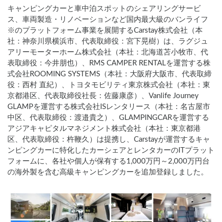
キャンピングカーと車中泊スポットのシェアリングサービ
ス、車両製造・リノベーションなど国内最大級のバンライフ
※のプラットフォーム事業を展開するCarstay株式会社（本
社：神奈川県横浜市、代表取締役：宮下晃樹）は、ラグジュ
アリーモーターホーム株式会社（本社：北海道苫小牧市、代
表取締役：今井朋也）、RMS CAMPER RENTALを運営する株
式会社ROOMING SYSTEMS（本社：大阪府大阪市、代表取締
役：西村 直紀）、トヨタモビリティ東京株式会社（本社：東
京都港区、代表取締役社長：佐藤康彦）、Vanlife Journey
GLAMPを運営する株式会社ISレンタリース（本社：名古屋市
中区、代表取締役：渡邉貴之）、GLAMPINGCARを運営する
アジアキャピタルマネジメント株式会社（本社：東京都港
区、代表取締役：杵鞭久）は提携し、Carstayが運営するキャ
ンピングカーに特化したカーシェアとレンタカーのITプラット
フォームに、各社や個人が保有する1,000万円～2,000万円台
の海外製を含む高級キャンピングカーを追加登録しました。