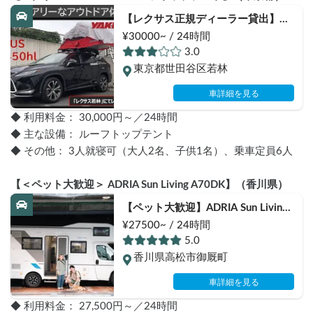
【レクサス正規ディーラー貸出】レ
クサスRX450hl ｗithルーフトップテ
¥30000~ / 24時間
ント
3.0
東京都世田谷区若林
車詳細を見る
◆ 利用料金： 30,000円～／24時間
◆ 主な設備： ルーフトップテント
◆ その他： 3人就寝可（大人2名、子供1名）、乗車定員6人
【＜ペット大歓迎＞ ADRIA Sun Living A70DK】（香川県）
【ペット大歓迎】ADRIA Sun Living 
A70DK | FIAT DUCATO（フィアッ
¥27500~ / 24時間
ト デュカト）いつもよりリッチな
5.0
「ペット旅🐶自転車旅🚵‍♀家族旅
香川県高松市御厩町
👨‍👦‍👦」にオススメ！
車詳細を見る
◆ 利用料金： 27,500円～／24時間