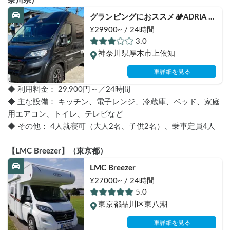
奈川県）
グランピングにおススメ🏕ADRIA 
TWIN PLUS 540SP
¥29900~ / 24時間
3.0
神奈川県厚木市上依知
車詳細を見る
◆ 利用料金： 29,900円～／24時間
◆ 主な設備： キッチン、電子レンジ、冷蔵庫、ベッド、家庭
用エアコン、トイレ、テレビなど
◆ その他： 4人就寝可（大人2名、子供2名）、乗車定員4人
【LMC Breezer】（東京都）
LMC Breezer
¥27000~ / 24時間
5.0
東京都品川区東八潮
車詳細を見る