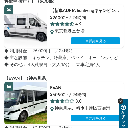
料配車 検討）】（東京都）
【新車ADRIA Sunlivingキャンピング
カーレンタル・シェア・冬用スタッ
¥26000~ / 24時間
ドレス・FFヒーター完備】
4.9
CarLifeJapan号~わんちゃん大歓迎
東京都港区台場
車両（わんちゃんの状況次第でゲー
シなし利用可）~購入希望者試乗ニ
車詳細を見る
ーズ多数あり～羽田空港配車・新幹
◆ 利用料金： 26,000円～／24時間
線駅配車ご相談ください。愛知県7
◆ 主な設備： キッチン、冷蔵庫、ベッド、オーニングなど
日以上、関西10日以上貸出の場合は
◆ その他： 4人就寝可（大人4名）、乗車定員4人
無料配車を検討します！その他首都
圏でも貸出期間ながいと無料配車し
ます。【大きい車両です。予約リク
【EVAN】（神奈川県）
エストされる前にお問い合わせをお
EVAN
願いします】
¥60500~ / 24時間
3.0
神奈川県川崎市中原区西加瀬
AI
チ
車詳細を見る
ャ
ッ