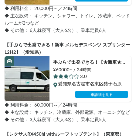
◆ 利用料金： 20,000円～／24時間
◆ 主な設備： キッチン、シャワー、トイレ、冷蔵庫、ベッド
ルームが2つなど
◆ その他： 6人就寝可（大人6名）、乗車定員6人
【手ぶらで出発できる！新車 メルセデスベンツ スプリンター
L2H2】（愛知県）
手ぶらで出発できる！【★新車★メ
ルセデスベンツ　スプリンター
¥60000~ / 24時間
L2H2　エアコン完備・エンジン不
3.0
要で夏は冷房、冬は暖房が使え
愛知県名古屋市名東区猪子石原
る！】　HOTTIE（ハティ）号〜　
試乗ニーズ多数あり。海外のvanlife
車詳細を見る
を参考にオーダーメイドで架装した
◆ 利用料金： 60,000円～／24時間
おしゃれなキャンピングカーでの旅
◆ 主な設備： キッチン、冷蔵庫、外部電源、オーニングなど
の体験をすることが可能！【表示価
◆ その他： 3人就寝可（大人3名）、乗車定員5人
格は保険料金込みのお値段です。予
約リクエストされる前に必ずお問合
せをお願いします。】
【レクサスRX450hl withルーフトップテント】（東京都）