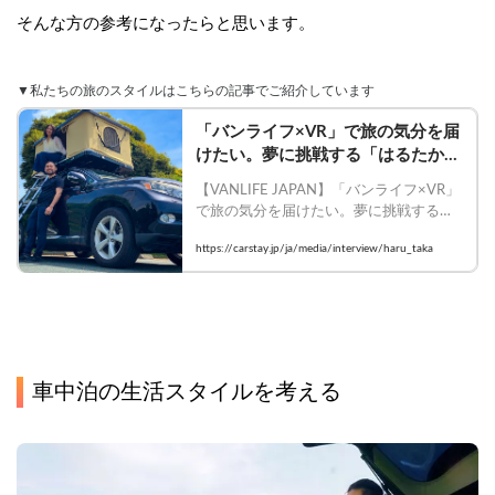
そんな方の参考になったらと思います。
▼私たちの旅のスタイルはこちらの記事でご紹介しています
「バンライフ×VR」で旅の気分を届
けたい。夢に挑戦する「はるたかチ
ャンネル」の2人にインタビュー
【VANLIFE JAPAN】「バンライフ×VR」
で旅の気分を届けたい。夢に挑戦する
「はるたかチャンネル」の2人にインタビ
https://carstay.jp/ja/media/interview/haru_taka
ュー

    #レクサス #VANLIFEJAPAN #車中泊 
#Carstay
車中泊の生活スタイルを考える