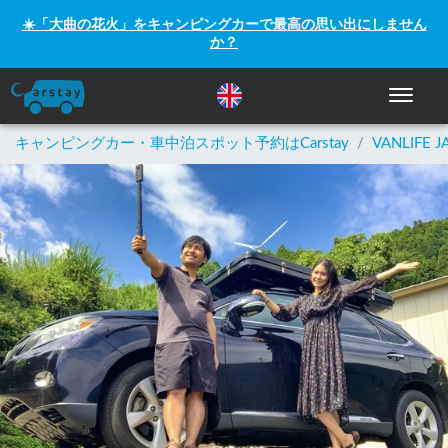
☀️「大曲の花火」をキャンピングカーで最高の思い出にしません
か？
ナビゲー
キャンピングカー・車中泊スポット予約はCarstay
/
VANLIFE J