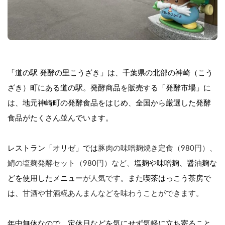
「道の駅 発酵の里こうざき」は、千葉県の北部の神崎（こう
ざき）町にある道の駅。発酵商品を販売する「発酵市場」に
は、地元神崎町の発酵食品をはじめ、全国から厳選した発酵
食品がたくさん並んでいます。
レストラン「オリゼ」では
豚肉の味噌麹焼き定食（980円）、
鯖の塩麹発酵セット（980円）など、
塩麹や味噌麹、醤油麹な
どを使用したメニュー
が人気です
。また喫茶はっこう茶房で
は、
甘酒や甘酒糀あんまんなどを味わうことができます。
年中無休なので、定休日などを気にせず気軽に立ち寄ること