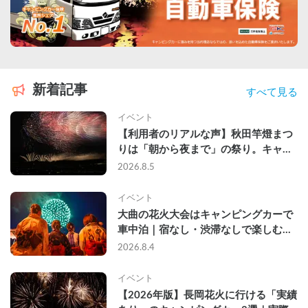
新着記事
すべて見る
イベント
【利用者のリアルな声】秋田竿燈まつ
りは「朝から夜まで」の祭り。キャン
ピングカーで行った2組の記録
2026.8.5
イベント
大曲の花火大会はキャンピングカーで
車中泊｜宿なし・渋滞なしで楽しむ
2026年完全ガイド
2026.8.4
イベント
【2026年版】長岡花火に行ける「実績