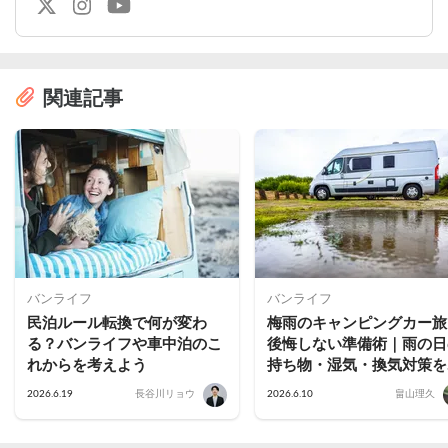
関連記事
バンライフ
バンライフ
民泊ルール転換で何が変わ
梅雨のキャンピングカー旅
る？バンライフや車中泊のこ
後悔しない準備術｜雨の日
れからを考えよう
持ち物・湿気・換気対策を
説
2026.6.19
長谷川リョウ
2026.6.10
畠山理久