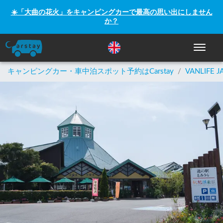
☀️「大曲の花火」をキャンピングカーで最高の思い出にしません
か？
ナビゲー
キャンピングカー・車中泊スポット予約はCarstay
/
VANLIFE J