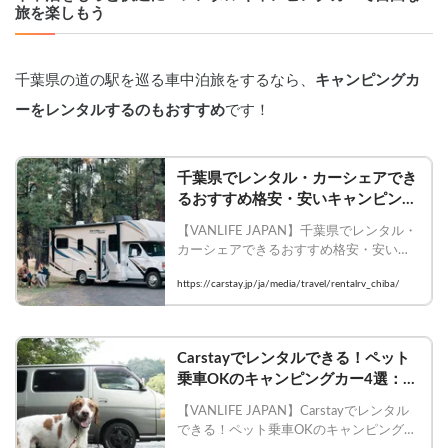
旅を楽しもう
千葉県の道の駅を巡る車中泊旅をするなら、
キャンピングカ
ーをレンタルするのもおすすめ
です！
千葉県でレンタル・カーシェアでき
るおすすめ格安・安いキャンピング
カー5選 | Carstayの情報発信メディ
【VANLIFE JAPAN】千葉県でレンタル・
アVANLIFE JAPAN
カーシェアできるおすすめ格安・安いキ
ャンピングカー5選

https://carstay.jp/ja/media/travel/rentalrv_chiba/
    #Carstay #VANLIFEJAPAN #バンライ
フ #バンシェア #キャンピングカー #レン
タル #千葉県
Carstayでレンタルできる！ペット
乗車OKのキャンピングカー4選：千
葉編 | Carstayの情報発信メディア
【VANLIFE JAPAN】Carstayでレンタル
VANLIFE JAPAN
できる！ペット乗車OKのキャンピングカ