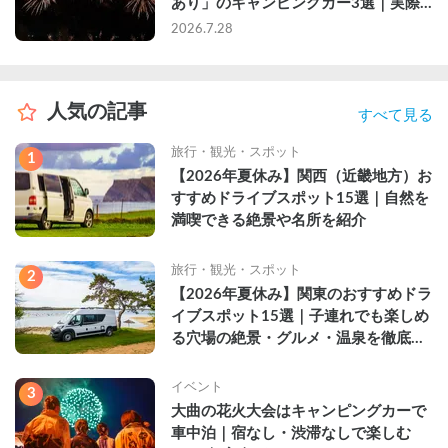
あり」のキャンピングカー3選｜実際
に利用したゲストのレビュー付き
2026.7.28
人気の記事
すべて見る
旅行・観光・スポット
1
【2026年夏休み】関西（近畿地方）お
すすめドライブスポット15選｜自然を
満喫できる絶景や名所を紹介
旅行・観光・スポット
2
【2026年夏休み】関東のおすすめドラ
イブスポット15選｜子連れでも楽しめ
る穴場の絶景・グルメ・温泉を徹底解
説
イベント
3
大曲の花火大会はキャンピングカーで
車中泊｜宿なし・渋滞なしで楽しむ