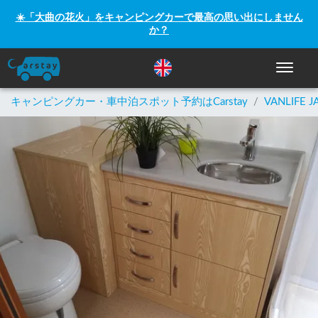
☀️「大曲の花火」をキャンピングカーで最高の思い出にしません
か？
ナビゲー
キャンピングカー・車中泊スポット予約はCarstay
/
VANLIFE J