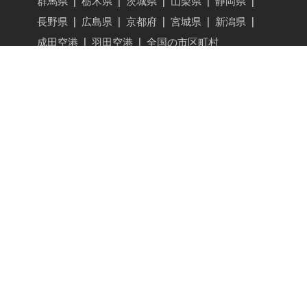
群馬県
|
栃木県
|
茨城県
|
山梨県
|
静岡県
|
長野県
|
広島県
|
京都府
|
宮城県
|
新潟県
|
成田空港
|
羽田空港
|
全国の市区町村
Carstayとは？ご利用ガイド
共同使用契約とは
初めて運転される方へ
VAN SHELTER（COVID-19に対する取り組み）
キャンピングカーをシェアする
ホルダー一覧
車中泊スポット・体験予約
現在地
|
東京都
|
神奈川県
|
千葉県
|
埼玉県
|
大阪府
|
兵庫県
|
愛知県
|
福岡県
|
北海道
|
群馬県
|
栃木県
|
茨城県
|
山梨県
|
静岡県
|
長野県
|
広島県
|
京都府
|
宮城県
|
新潟県
|
成田空港
|
羽田空港
車中泊・キャンプマナー
駐車場・アクティビティを登録する