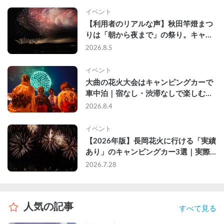
イベント
【利用者のリアルな声】秋田竿燈まつ
りは「朝から夜まで」の祭り。キャン
ピングカーで行った2組の記録
2026.8.5
イベント
大曲の花火大会はキャンピングカーで
車中泊｜宿なし・渋滞なしで楽しむ
2026年完全ガイド
2026.8.4
イベント
【2026年版】長岡花火に行ける「実績
あり」のキャンピングカー3選｜実際
に利用したゲストのレビュー付き
2026.7.28
人気の記事
すべて見る