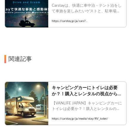
ー予約サイト【Carstay】
Carstayは、快適に車中泊・テント泊をし
て車旅を楽しみたいゲストと、駐車場・
観光体験を提供したいホストをつなぐシ
https://carstay.jp/ja/cars?
ェアリングサービスです。
area=current_location&mode=map&toilet=true
関連記事
キャンピングカーにトイレは必要
か？！購入とレンタルの視点からメ
リット・デメリットを比較！ | 
【VANLIFE JAPAN】キャンピングカーに
Carstayの情報発信メディア
トイレは必要か？！購入とレンタルの視
VANLIFE JAPAN
点からメリット・デメリットを比較！

https://carstay.jp/ja/media/stay/RV_toilet/
    #carstay #vanlifejapan