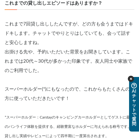
これまでの貸し出しエピソードはありますか？
これまで7回貸し出ししたんですが、どの方も会うまではドキ
ドキします。チャットでやりとりはしていても、会って話す
と安心しますね。
出掛ける先や、予約いただいた背景をお聞きしています。こ
れまでは20代～30代が多かった印象です。友人同士や家族で
のご利用でした。
スーパーホルダー(*)にもなったので、これからもたくさんの
AI
チ
方に使っていただきたいです！
ャ
ッ
ト
で
*スーパーホルダー：Carstayのキャンピングカーホルダーとしてゲストに最高
質
問
のバンライフ体験を提供する、経験豊富なホルダーに与えられる称号です。
貸し出し実績やレビューによって四半期に一度算出されます。