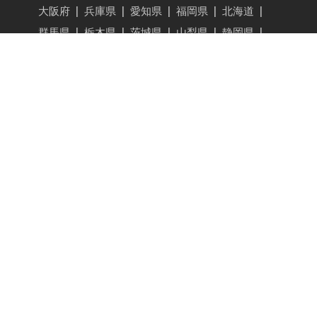
大阪府
|
兵庫県
|
愛知県
|
福岡県
|
北海道
|
群馬県
|
栃木県
|
茨城県
|
山梨県
|
静岡県
|
長野県
|
広島県
|
京都府
|
宮城県
|
新潟県
|
成田空港
|
羽田空港
車中泊・キャンプマナー
駐車場・アクティビティを登録する
VANLIFE JAPAN
レンタル・カーシェア
|
バンライフ
|
旅行・観光・スポット
|
ギア・グッズ
|
イベント
|
ビジネスシーン
|
インタビュー・ストーリー
VANLIFE JAPAN トップ
新着記事
記事検索
ライター一覧
Carstay, Inc.