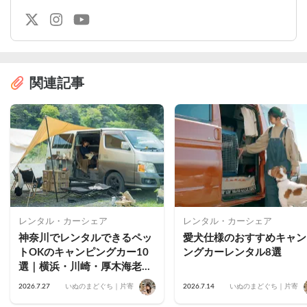
関連記事
レンタル・カーシェア
レンタル・カーシェア
神奈川でレンタルできるペッ
愛犬仕様のおすすめキャン
トOKのキャンピングカー10
ングカーレンタル8選
選｜横浜・川崎・厚木海老
名・藤沢茅ヶ崎・小田原・鎌
2026.7.27
いぬのまどぐち｜片寄
2026.7.14
いぬのまどぐち｜片寄
倉のおすすめ車両を公開