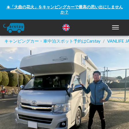
☀️「大曲の花火」をキャンピングカーで最高の思い出にしません
か？
ナビゲー
キャンピングカー・車中泊スポット予約はCarstay
/
VANLIFE J