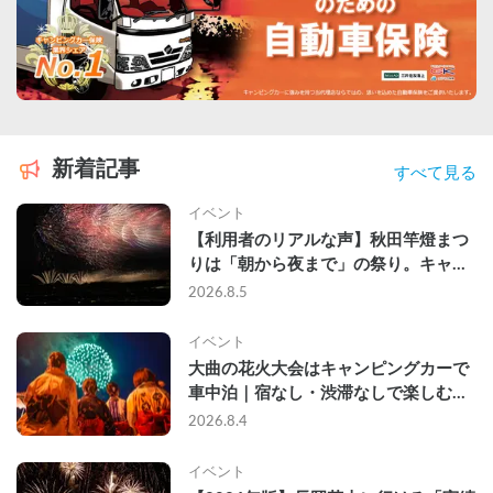
新着記事
すべて見る
イベント
【利用者のリアルな声】秋田竿燈まつ
りは「朝から夜まで」の祭り。キャン
ピングカーで行った2組の記録
2026.8.5
イベント
大曲の花火大会はキャンピングカーで
車中泊｜宿なし・渋滞なしで楽しむ
2026年完全ガイド
2026.8.4
イベント