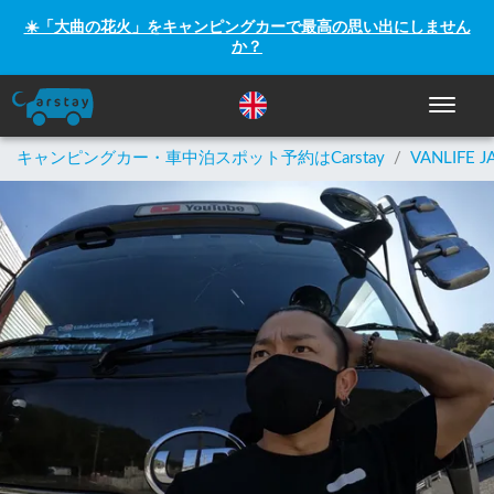
☀️「大曲の花火」をキャンピングカーで最高の思い出にしません
か？
ナビゲー
キャンピングカー・車中泊スポット予約はCarstay
/
VANLIFE J