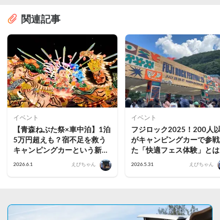
関連記事
イベント
イベント
【青森ねぶた祭×車中泊】1泊
フジロック2025！200人
5万円超えも？宿不足を救う
がキャンピングカーで参戦
キャンピングカーという新提
た「快適フェス体験」とは
案。青森出身者が厳選するお
2026.6.1
えびちゃん
2026.5.31
えびちゃん
すすめスポット3選