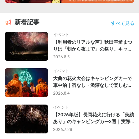
新着記事
すべて見る
イベント
【利用者のリアルな声】秋田竿燈まつ
りは「朝から夜まで」の祭り。キャン
ピングカーで行った2組の記録
2026.8.5
イベント
大曲の花火大会はキャンピングカーで
車中泊｜宿なし・渋滞なしで楽しむ
2026年完全ガイド
2026.8.4
イベント
【2026年版】長岡花火に行ける「実績
あり」のキャンピングカー3選｜実際
に利用したゲストのレビュー付き
2026.7.28