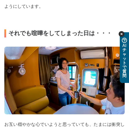
ようにしています。
それでも喧嘩をしてしまった日は・・・
AI
チ
ャ
ッ
ト
で
質
問
お互い穏やかな心でいようと思っていても、たまには衝突し