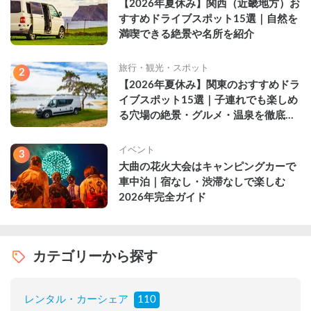
【2026年夏休み】関西（近畿地方）お
すすめドライブスポット15選｜自然を
満喫できる絶景や名所を紹介
旅行・観光・スポット
2
【2026年夏休み】関東のおすすめドラ
イブスポット15選｜子連れでも楽しめ
る穴場の絶景・グルメ・温泉を徹底解
説
イベント
3
大曲の花火大会はキャンピングカーで
車中泊｜宿なし・渋滞なしで楽しむ
2026年完全ガイド
カテゴリーから探す
レンタル・カーシェア
110