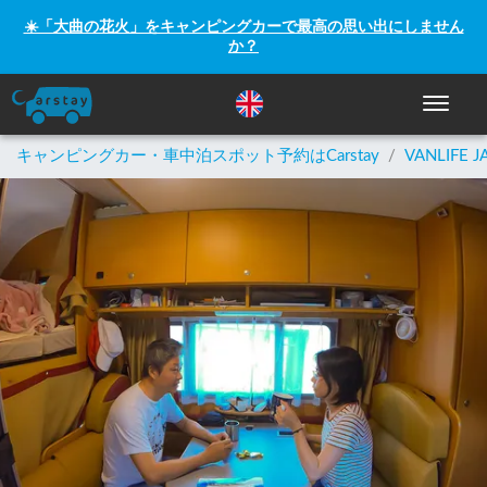
☀️「大曲の花火」をキャンピングカーで最高の思い出にしません
か？
ナビゲー
キャンピングカー・車中泊スポット予約はCarstay
/
VANLIFE J