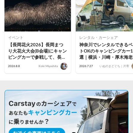
イベント
レンタル・カーシェア
【長岡花火2026】長岡まつ
神奈川でレンタルできるペ
り大花火大会(B会場)にキャン
トOKのキャンピングカー1
ピングカーで参戦して、長岡
選｜横浜・川崎・厚木海老
駅前で車中泊してきた
名・藤沢茅ヶ崎・小田原・
2026.8.8
Koki Miyashita
2026.7.27
いぬのまどぐち｜片寄
倉のおすすめ車両を公開