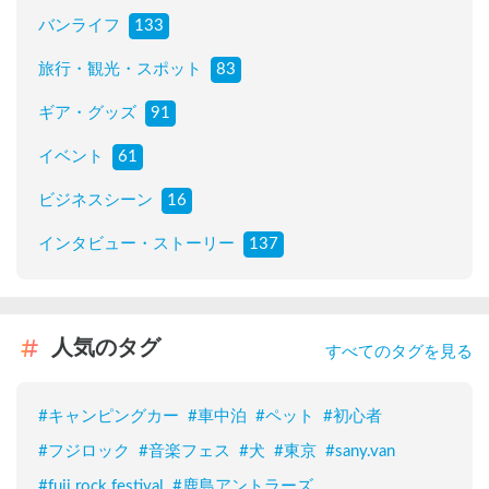
バンライフ
133
旅行・観光・スポット
83
ギア・グッズ
91
イベント
61
ビジネスシーン
16
インタビュー・ストーリー
137
人気のタグ
すべてのタグを見る
#
キャンピングカー
#
車中泊
#
ペット
#
初心者
#
フジロック
#
音楽フェス
#
犬
#
東京
#
sany.van
#
fuji rock festival
#
鹿島アントラーズ