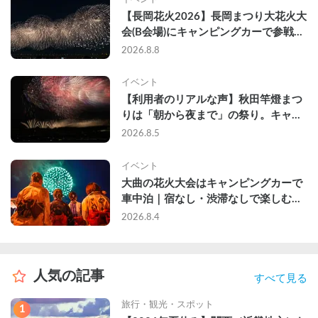
【長岡花火2026】長岡まつり大花火大
会(B会場)にキャンピングカーで参戦し
て、長岡駅前で車中泊してきた
2026.8.8
イベント
【利用者のリアルな声】秋田竿燈まつ
りは「朝から夜まで」の祭り。キャン
ピングカーで行った2組の記録
2026.8.5
イベント
大曲の花火大会はキャンピングカーで
車中泊｜宿なし・渋滞なしで楽しむ
2026年完全ガイド
2026.8.4
人気の記事
すべて見る
旅行・観光・スポット
1