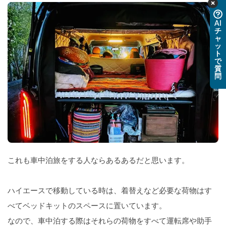
AI
チ
ャ
ッ
ト
で
質
問
これも車中泊旅をする人ならあるあるだと思います。
ハイエースで移動している時は、着替えなど必要な荷物はす
べてベッドキットのスペースに置いています。
なので、車中泊する際はそれらの荷物をすべて運転席や助手