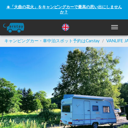
☀️「大曲の花火」をキャンピングカーで最高の思い出にしません
か？
ナビゲー
キャンピングカー・車中泊スポット予約はCarstay
/
VANLIFE J