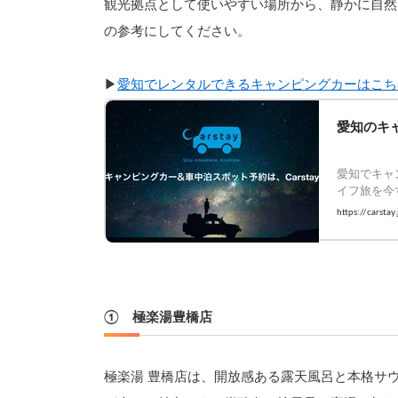
観光拠点として使いやすい場所から、静かに自然
の参考にしてください。
▶︎
愛知でレンタルできるキャンピングカーはこち
愛知のキャ
愛知でキャ
イフ旅を今
予約！
https://carstay
①　極楽湯豊橋店
極楽湯 豊橋店は、開放感ある露天風呂と本格サ