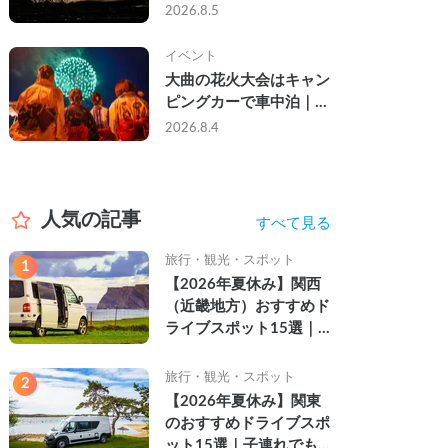
ら夜まで」の祭り。キャ
2026.8.5
ンピングカーで行った2
組の記録
イベント
大曲の花火大会はキャン
ピングカーで車中泊｜宿
なし・渋滞なしで楽しむ
2026.8.4
2026年完全ガイド
人気の記事
すべて見る
旅行・観光・スポット
1
【2026年夏休み】関西
（近畿地方）おすすめド
ライブスポット15選｜
自然を満喫できる絶景や
名所を紹介
旅行・観光・スポット
2
【2026年夏休み】関東
のおすすめドライブスポ
ット15選｜子連れでも