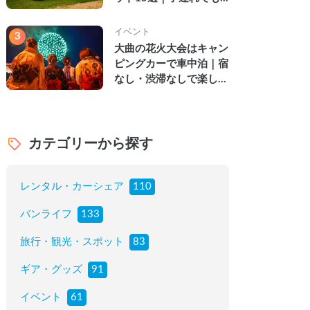
楽しめる穴場の絶景・グ
ルメ・温泉を徹底解説
イベント
3
大曲の花火大会はキャン
ピングカーで車中泊｜宿
なし・渋滞なしで楽しむ
2026年完全ガイド
カテゴリーから探す
レンタル・カーシェア
110
バンライフ
133
旅行・観光・スポット
83
ギア・グッズ
91
イベント
61