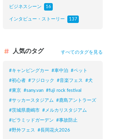
ビジネスシーン
16
インタビュー・ストーリー
137
人気のタグ
すべてのタグを見る
#
キャンピングカー
#
車中泊
#
ペット
#
初心者
#
フジロック
#
音楽フェス
#
犬
#
東京
#
sany.van
#
fuji rock festival
#
サッカースタジアム
#
鹿島アントラーズ
#
茨城県鹿嶋市
#
メルカリスタジアム
#
ピラミッドガーデン
#
事故防止
#
野外フェス
#
長岡花火2026