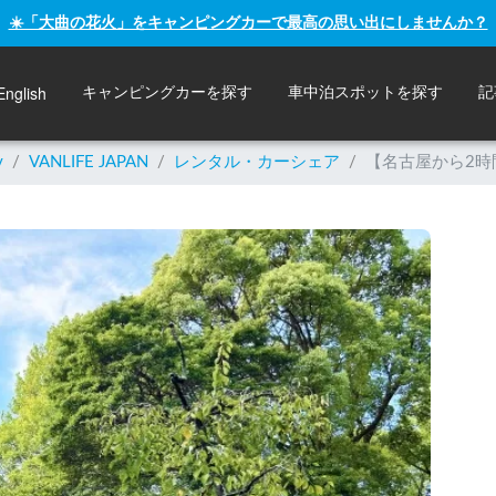
☀️「大曲の花火」をキャンピングカーで最高の思い出にしませんか？
English
キャンピングカーを探す
車中泊スポットを探す
記
y
/
VANLIFE JAPAN
/
レンタル・カーシェア
/
【名古屋から2時