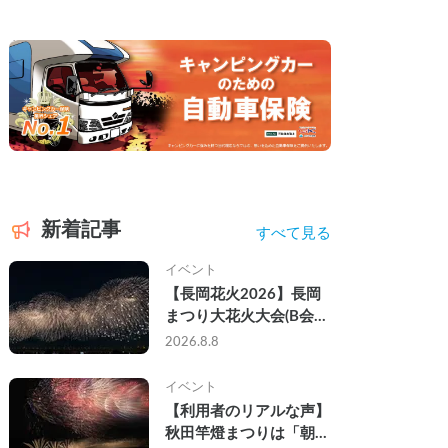
新着記事
すべて見る
イベント
【長岡花火2026】長岡
まつり大花火大会(B会
場)にキャンピングカー
2026.8.8
で参戦して、長岡駅前で
車中泊してきた
イベント
【利用者のリアルな声】
秋田竿燈まつりは「朝か