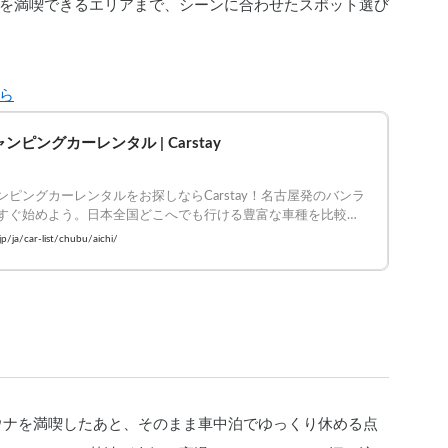
を満喫できるエリアまで、シーンに合わせたスポット選び
ら
ンピングカーレンタル | Carstay
ンピングカーレンタルをお探しならCarstay！名古屋発のバンラ
すぐ始めよう。日本全国どこへでも行ける豊富な車種を比較・
.jp/ja/car-list/chubu/aichi/
ウナを満喫したあと、そのまま車中泊でゆっくり休める点