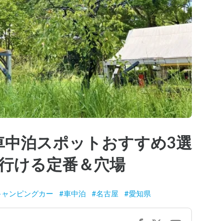
車中泊スポットおすすめ3選
行ける定番＆穴場
キャンピングカー
#
車中泊
#
名古屋
#
愛知県