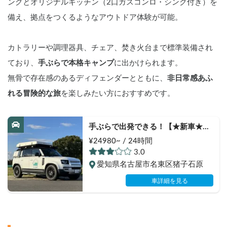
ングとオリジナルキッチン（2口ガスコンロ・シンク付き）を
備え、拠点をつくるようなアウトドア体験が可能。
カトラリーや調理器具、チェア、焚き火台まで標準装備され
ており、
手ぶらで本格キャンプ
に出かけられます。
無骨で存在感のあるディフェンダーとともに、
非日常感あふ
れる冒険的な旅
を楽しみたい方におすすめです。
手ぶらで出発できる！【★新車★ラ
ンドローバー　ディフェンダー　ル
¥24980~ / 24時間
ーフトップテント】　ルーフトップ
3.0
テント、270°のオーニングで本格的
愛知県名古屋市名東区猪子石原
なオーバーランドスタイルを体験で
きワイルドな旅をすることが可能。
車詳細を見る
オリジナルキッチンも標準装備！コ
ンロは２口ガスコンロ、シンクも有
り、日中も快適！【表示価格は保険
料金込みのお値段です。予約リクエ