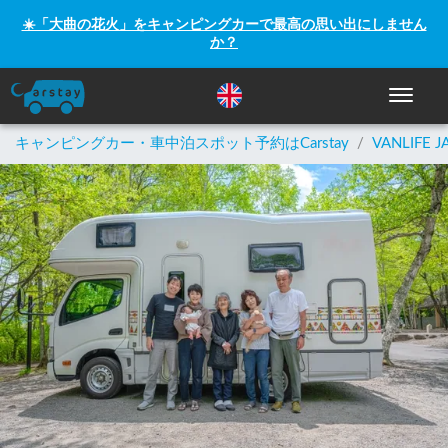
☀️「大曲の花火」をキャンピングカーで最高の思い出にしません
か？
ナビゲー
キャンピングカー・車中泊スポット予約はCarstay
/
VANLIFE J