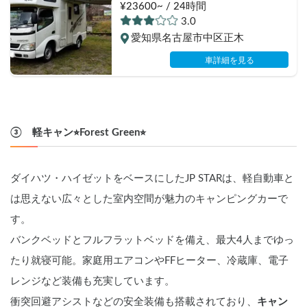
ングカー
¥23600~ / 24時間
3.0
愛知県名古屋市中区正木
車詳細を見る
③　軽キャン⭐︎Forest Green⭐︎
ダイハツ・ハイゼットをベースにしたJP STARは、軽自動車と
は思えない広々とした室内空間が魅力のキャンピングカーで
す。
バンクベッドとフルフラットベッドを備え、最大4人までゆっ
たり就寝可能。家庭用エアコンやFFヒーター、冷蔵庫、電子
レンジなど装備も充実しています。
衝突回避アシストなどの安全装備も搭載されており、
キャン