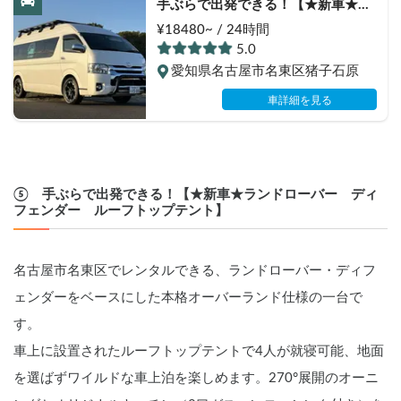
手ぶらで出発できる！【★新車★ハ
イエース　FFヒーター装備！】
¥18480~ / 24時間
MAIA（マイア）号　~わんちゃん・
5.0
ペット大歓迎車両~ レンタカー業者
愛知県名古屋市名東区猪子石原
のためレンタル時も安心。車内も除
菌済み。カトラリーから調理器具、
車詳細を見る
ランタン、チェア、焚き火台などの
キャンプギアも標準装備！【表示価
格は保険料金込みのお値段です。予
約リクエストされる前に必ずお問合
せをお願いします。】
⑤　手ぶらで出発できる！【★新車★ランドローバー　ディ
フェンダー　ルーフトップテント】
名古屋市名東区でレンタルできる、ランドローバー・ディフ
ェンダーをベースにした本格オーバーランド仕様の一台で
す。
車上に設置されたルーフトップテントで4人が就寝可能、地面
を選ばずワイルドな車上泊を楽しめます。270°展開のオーニ