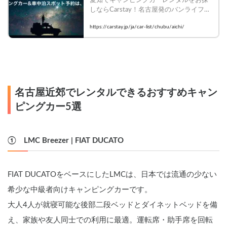
しならCarstay！名古屋発のバンライフ旅
を今すぐ始めよう。日本全国どこへでも
https://carstay.jp/ja/car-list/chubu/aichi/
行ける豊富な車種を比較・予約！
名古屋近郊でレンタルできるおすすめキャン
ピングカー5選
①　LMC Breezer | FIAT DUCATO
FIAT DUCATOをベースにしたLMCは、日本では流通の少ない
希少な中級者向けキャンピングカーです。
大人4人が就寝可能な後部二段ベッドとダイネットベッドを備
え、家族や友人同士での利用に最適。運転席・助手席を回転