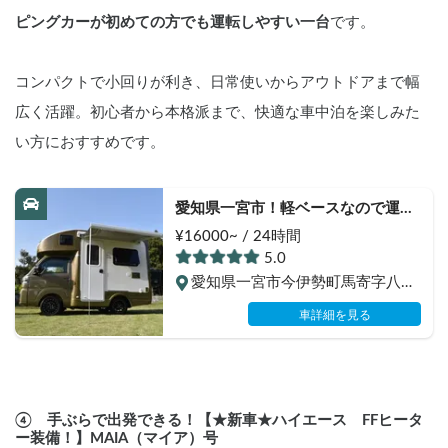
ピングカーが初めての方でも運転しやすい一台
です。
コンパクトで小回りが利き、日常使いからアウトドアまで幅
広く活躍。初心者から本格派まで、快適な車中泊を楽しみた
い方におすすめです。
愛知県一宮市！軽ベースなので運転
しやすく、軽とは思えぬ広々居住空
¥16000~ / 24時間
間⭐︎Forest Green⭐︎
5.0
愛知県一宮市今伊勢町馬寄字八丁
堀
車詳細を見る
④　手ぶらで出発できる！【★新車★ハイエース　FFヒータ
ー装備！】MAIA（マイア）号