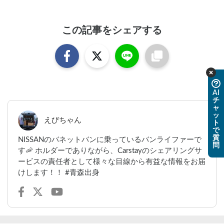
この記事をシェアする
AI
チ
ャ
ッ
えびちゃん
ト
で
質
NISSANのバネットバンに乗っているバンライファーで
問
す🦐 ホルダーでありながら、Carstayのシェアリングサ
ービスの責任者として様々な目線から有益な情報をお届
けします！！ #青森出身