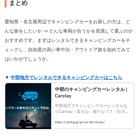
まとめ
ストされる前に必ずお問合せをお願
いします。 】
愛知県・名古屋周辺でキャンピングカーをお探しの方は、ど
んな旅をしたいか → どんな車両が合うかを意識して選ぶのが
おすすめです。まずはレンタルできるキャンピングカーをチ
ェックし、自由度の高い車中泊・アウトドア旅を始めてみて
はいかがでしょうか。
▼ 
中部地方でレンタルできるキャンピングカーはこちら
中部のキャンピングカーレンタル | 
Carstay
中部地方でキャンピングカーレンタルな
らCarstay！富士山・南アルプス・白川郷
など絶景エリアをバンライフで制覇。豊
https://carstay.jp/ja/car-list/chubu/
富な車種から選んで今すぐ予約！