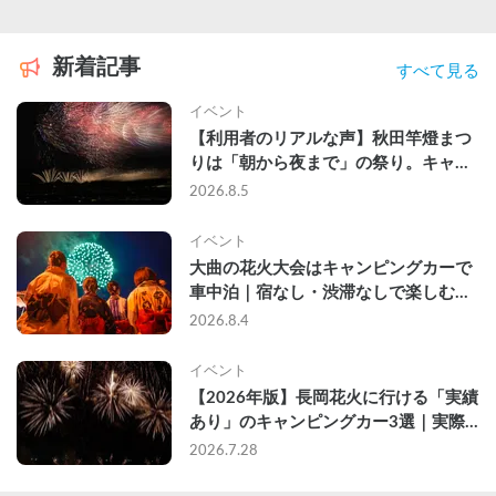
新着記事
すべて見る
イベント
【利用者のリアルな声】秋田竿燈まつ
りは「朝から夜まで」の祭り。キャン
ピングカーで行った2組の記録
2026.8.5
イベント
大曲の花火大会はキャンピングカーで
車中泊｜宿なし・渋滞なしで楽しむ
2026年完全ガイド
2026.8.4
イベント
【2026年版】長岡花火に行ける「実績
あり」のキャンピングカー3選｜実際
に利用したゲストのレビュー付き
2026.7.28