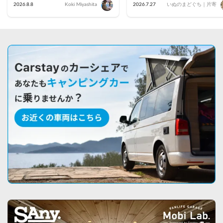
駅前で車中泊してきた
名・藤沢茅ヶ崎・小田原・
2026.8.8
Koki Miyashita
2026.7.27
いぬのまどぐち｜片寄
倉のおすすめ車両を公開