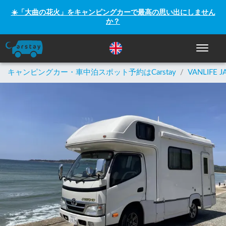
☀️「大曲の花火」をキャンピングカーで最高の思い出にしません
か？
ナビゲー
キャンピングカー・車中泊スポット予約はCarstay
/
VANLIFE J