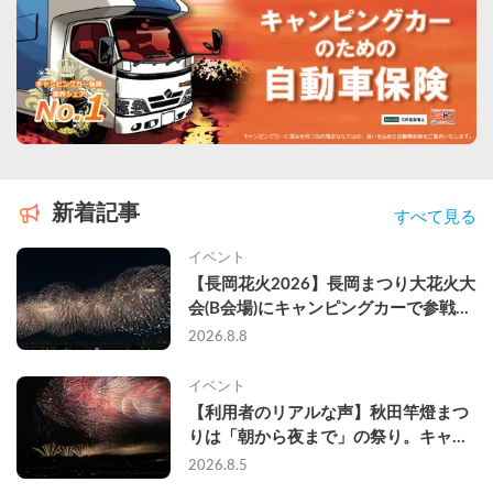
新着記事
すべて見る
イベント
【長岡花火2026】長岡まつり大花火大
会(B会場)にキャンピングカーで参戦し
て、長岡駅前で車中泊してきた
2026.8.8
イベント
【利用者のリアルな声】秋田竿燈まつ
りは「朝から夜まで」の祭り。キャン
ピングカーで行った2組の記録
2026.8.5