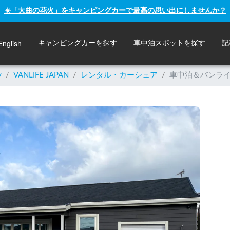
☀️「大曲の花火」をキャンピングカーで最高の思い出にしませんか？
English
キャンピングカーを探す
車中泊スポットを探す
記
y
/
VANLIFE JAPAN
/
レンタル・カーシェア
/
車中泊＆バンラ