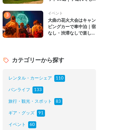
楽しめる穴場の絶景・グ
ルメ・温泉を徹底解説
イベント
3
大曲の花火大会はキャン
ピングカーで車中泊｜宿
なし・渋滞なしで楽しむ
2026年完全ガイド
カテゴリーから探す
レンタル・カーシェア
110
バンライフ
133
旅行・観光・スポット
83
ギア・グッズ
91
イベント
60