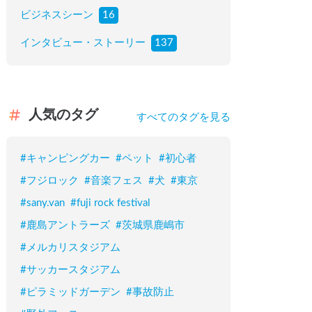
ビジネスシーン
16
インタビュー・ストーリー
137
人気のタグ
すべてのタグを見る
#
キャンピングカー
#
ペット
#
初心者
#
フジロック
#
音楽フェス
#
犬
#
東京
#
sany.van
#
fuji rock festival
#
鹿島アントラーズ
#
茨城県鹿嶋市
#
メルカリスタジアム
#
サッカースタジアム
#
ピラミッドガーデン
#
事故防止