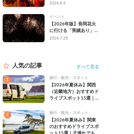
なし・渋滞なしで楽しむ
2026.8.4
2026年完全ガイド
イベント
【2026年版】長岡花火
に行ける「実績あり」の
キャンピングカー3選｜
2026.7.28
実際に利用したゲストの
レビュー付き
人気の記事
すべて見る
旅行・観光・スポット
1
【2026年夏休み】関西
（近畿地方）おすすめド
ライブスポット15選｜
自然を満喫できる絶景や
名所を紹介
旅行・観光・スポット
2
【2026年夏休み】関東
のおすすめドライブスポ
ット15選｜子連れでも