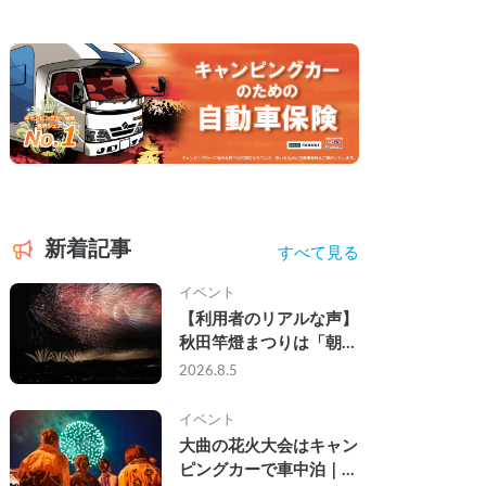
新着記事
すべて見る
イベント
【利用者のリアルな声】
秋田竿燈まつりは「朝か
ら夜まで」の祭り。キャ
2026.8.5
ンピングカーで行った2
組の記録
イベント
大曲の花火大会はキャン
ピングカーで車中泊｜宿