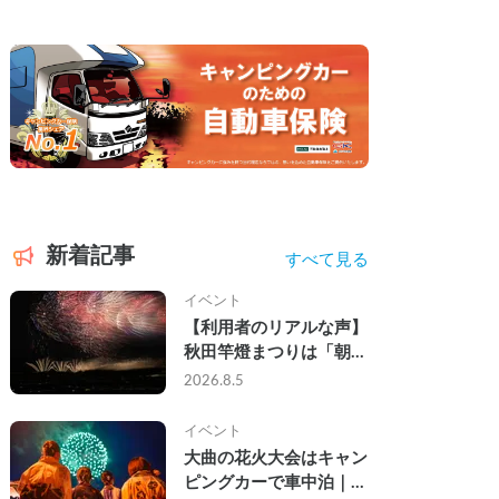
新着記事
すべて見る
イベント
【利用者のリアルな声】
秋田竿燈まつりは「朝か
ら夜まで」の祭り。キャ
2026.8.5
ンピングカーで行った2
組の記録
イベント
大曲の花火大会はキャン
ピングカーで車中泊｜宿