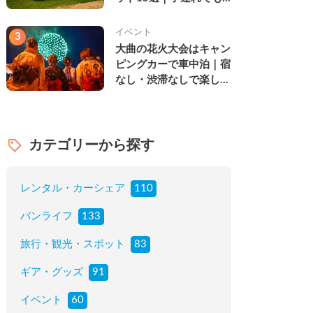
楽しめる穴場の絶景・グ
ルメ・温泉を徹底解説
イベント
3
大曲の花火大会はキャン
ピングカーで車中泊｜宿
なし・渋滞なしで楽しむ
2026年完全ガイド
カテゴリーから探す
レンタル・カーシェア
110
バンライフ
133
旅行・観光・スポット
83
ギア・グッズ
91
イベント
60