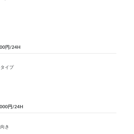
00円/24H
たタイプ
00円/24H
在向き