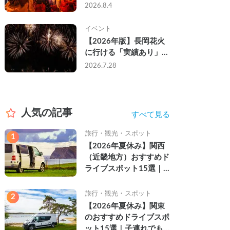
なし・渋滞なしで楽しむ
2026.8.4
2026年完全ガイド
イベント
【2026年版】長岡花火
に行ける「実績あり」の
キャンピングカー3選｜
2026.7.28
実際に利用したゲストの
レビュー付き
人気の記事
すべて見る
旅行・観光・スポット
1
【2026年夏休み】関西
（近畿地方）おすすめド
ライブスポット15選｜
自然を満喫できる絶景や
名所を紹介
旅行・観光・スポット
2
【2026年夏休み】関東
のおすすめドライブスポ
ット15選｜子連れでも