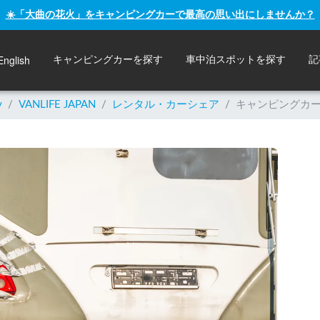
☀️「大曲の花火」をキャンピングカーで最高の思い出にしませんか？
English
キャンピングカーを探す
車中泊スポットを探す
記
y
/
VANLIFE JAPAN
/
レンタル・カーシェア
/
キャンピングカ