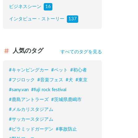
ビジネスシーン
16
インタビュー・ストーリー
137
人気のタグ
すべてのタグを見る
#
キャンピングカー
#
ペット
#
初心者
#
フジロック
#
音楽フェス
#
犬
#
東京
#
sany.van
#
fuji rock festival
#
鹿島アントラーズ
#
茨城県鹿嶋市
#
メルカリスタジアム
#
サッカースタジアム
#
ピラミッドガーデン
#
事故防止