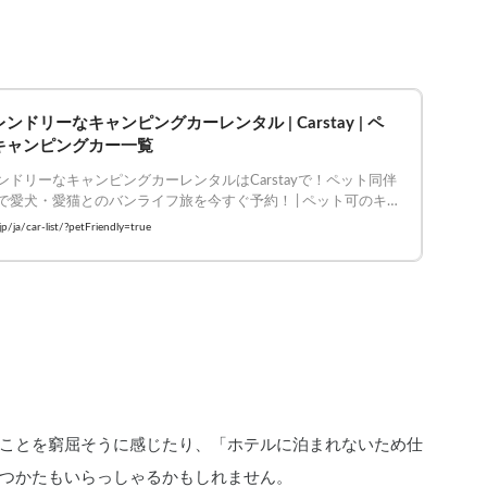
ンドリーなキャンピングカーレンタル | Carstay | ペ
キャンピングカー一覧
ンドリーなキャンピングカーレンタルはCarstayで！ペット同伴
で愛犬・愛猫とのバンライフ旅を今すぐ予約！ | ペット可のキ
カー一覧
.jp/ja/car-list/?petFriendly=true
？
ことを窮屈そうに感じたり、「ホテルに泊まれないため仕
つかたもいらっしゃるかもしれません。