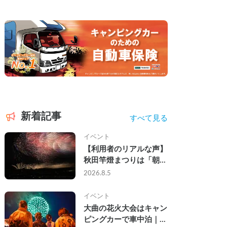
新着記事
すべて見る
イベント
【利用者のリアルな声】
秋田竿燈まつりは「朝か
ら夜まで」の祭り。キャ
2026.8.5
ンピングカーで行った2
組の記録
イベント
大曲の花火大会はキャン
ピングカーで車中泊｜宿