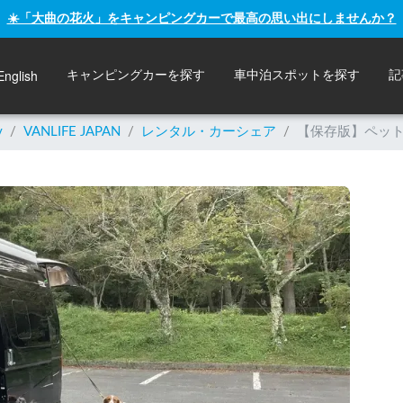
☀️「大曲の花火」をキャンピングカーで最高の思い出にしませんか？
English
キャンピングカーを探す
車中泊スポットを探す
記
y
/
VANLIFE JAPAN
/
レンタル・カーシェア
/
【保存版】ペット