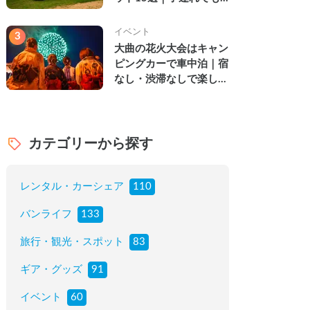
楽しめる穴場の絶景・グ
ルメ・温泉を徹底解説
イベント
3
大曲の花火大会はキャン
ピングカーで車中泊｜宿
なし・渋滞なしで楽しむ
2026年完全ガイド
カテゴリーから探す
レンタル・カーシェア
110
バンライフ
133
旅行・観光・スポット
83
ギア・グッズ
91
イベント
60