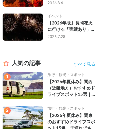
なし・渋滞なしで楽しむ
2026.8.4
2026年完全ガイド
イベント
【2026年版】長岡花火
に行ける「実績あり」の
キャンピングカー3選｜
2026.7.28
実際に利用したゲストの
レビュー付き
人気の記事
すべて見る
旅行・観光・スポット
1
【2026年夏休み】関西
（近畿地方）おすすめド
ライブスポット15選｜
自然を満喫できる絶景や
名所を紹介
旅行・観光・スポット
2
【2026年夏休み】関東
のおすすめドライブスポ
ット15選｜子連れでも