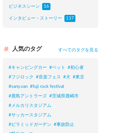
ビジネスシーン
16
インタビュー・ストーリー
137
人気のタグ
すべてのタグを見る
#
キャンピングカー
#
ペット
#
初心者
#
フジロック
#
音楽フェス
#
犬
#
東京
#
sany.van
#
fuji rock festival
#
鹿島アントラーズ
#
茨城県鹿嶋市
#
メルカリスタジアム
#
サッカースタジアム
#
ピラミッドガーデン
#
事故防止