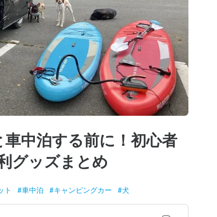
)と車中泊する前に！初心者
利グッズまとめ
ット
#
車中泊
#
キャンピングカー
#
犬