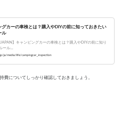
ングカーの車検とは？購入やDIYの前に知っておきたい
ール
FE JAPAN】キャンピングカーの車検とは？購入やDIYの前に知り
ルール

LIFEJAPAN #キャンピングカー #DIY
.jp/ja/media/life/campingcar_inspection
持費についてしっかり確認しておきましょう。