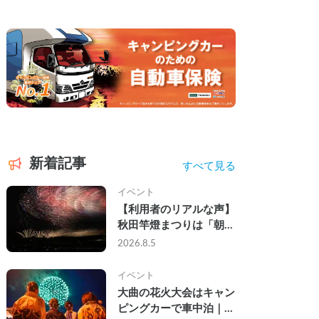
新着記事
すべて見る
イベント
【利用者のリアルな声】
秋田竿燈まつりは「朝か
ら夜まで」の祭り。キャ
2026.8.5
ンピングカーで行った2
組の記録
イベント
大曲の花火大会はキャン
ピングカーで車中泊｜宿