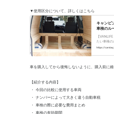
▼使用区分について、詳しくはこちら
キャンピ
車検のル
【VANLI
たい車検の
    #VAN
https://carstay
車を購入してから後悔しないように、購入前に維
【紹介する内容】
今回の比較に使用する車両
ナンバーによって大きく違う自動車税
車検の際に必要な費用まとめ
車検の有効期間