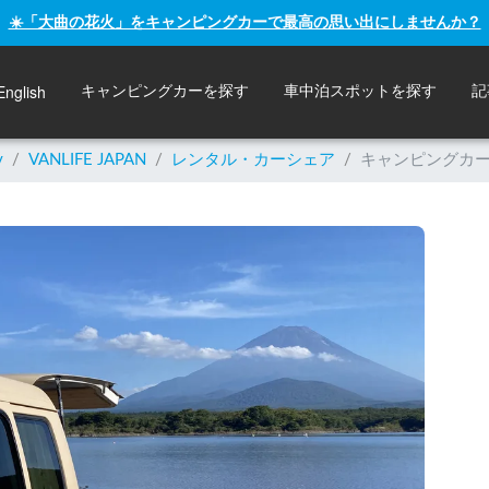
☀️「大曲の花火」をキャンピングカーで最高の思い出にしませんか？
English
キャンピングカーを探す
車中泊スポットを探す
記
y
/
VANLIFE JAPAN
/
レンタル・カーシェア
/
キャンピングカー