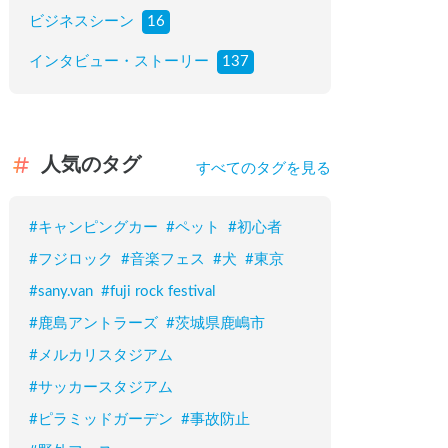
ビジネスシーン
16
インタビュー・ストーリー
137
人気のタグ
すべてのタグを見る
#
キャンピングカー
#
ペット
#
初心者
#
フジロック
#
音楽フェス
#
犬
#
東京
#
sany.van
#
fuji rock festival
#
鹿島アントラーズ
#
茨城県鹿嶋市
#
メルカリスタジアム
#
サッカースタジアム
#
ピラミッドガーデン
#
事故防止