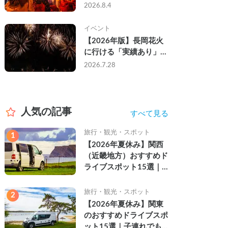
なし・渋滞なしで楽しむ
2026.8.4
2026年完全ガイド
イベント
【2026年版】長岡花火
に行ける「実績あり」の
キャンピングカー3選｜
2026.7.28
実際に利用したゲストの
レビュー付き
人気の記事
すべて見る
旅行・観光・スポット
1
【2026年夏休み】関西
（近畿地方）おすすめド
ライブスポット15選｜
自然を満喫できる絶景や
名所を紹介
旅行・観光・スポット
2
【2026年夏休み】関東
のおすすめドライブスポ
ット15選｜子連れでも