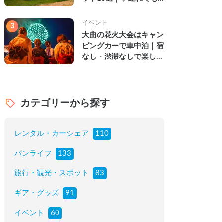
楽しめる穴場の絶景・グ
ルメ・温泉を徹底解説
イベント
3
大曲の花火大会はキャン
ピングカーで車中泊｜宿
なし・渋滞なしで楽しむ
2026年完全ガイド
カテゴリーから探す
レンタル・カーシェア
110
バンライフ
133
旅行・観光・スポット
83
ギア・グッズ
91
イベント
60