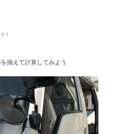
要
。
よう！
両を揃えて計算してみよう