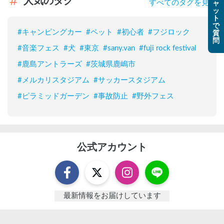
人気のタグ
すべてのタグを見る
ャ
ッ
ト
で
#
キャンピングカー
#
ペット
#
初心者
#
フジロック
質
問
#
音楽フェス
#
犬
#
東京
#
sany.van
#
fuji rock festival
#
鹿島アントラーズ
#
茨城県鹿嶋市
#
メルカリスタジアム
#
サッカースタジアム
#
ピラミッドガーデン
#
事故防止
#
野外フェス
公式アカウント
最新情報をお届けしています