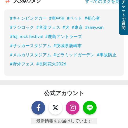
人気のタグ
すべてのタグを見る
チ
ャ
ッ
ト
#
キャンピングカー
#
車中泊
#
ペット
#
初心者
で
質
#
フジロック
#
音楽フェス
#
犬
#
東京
#
sany.van
問
#
fuji rock festival
#
鹿島アントラーズ
#
サッカースタジアム
#
茨城県鹿嶋市
#
メルカリスタジアム
#
ピラミッドガーデン
#
事故防止
#
野外フェス
#
長岡花火2026
公式アカウント
最新情報をお届けしています