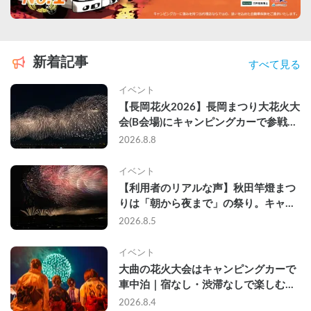
新着記事
すべて見る
イベント
【長岡花火2026】長岡まつり大花火大
会(B会場)にキャンピングカーで参戦し
て、長岡駅前で車中泊してきた
2026.8.8
イベント
【利用者のリアルな声】秋田竿燈まつ
りは「朝から夜まで」の祭り。キャン
ピングカーで行った2組の記録
2026.8.5
イベント
大曲の花火大会はキャンピングカーで
車中泊｜宿なし・渋滞なしで楽しむ
2026年完全ガイド
2026.8.4