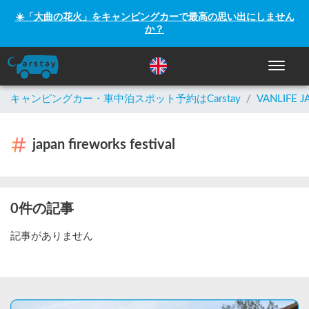
☀️「大曲の花火」をキャンピングカーで最高の思い出にしません
か？
ナビゲー
キャンピングカー・車中泊スポット予約はCarstay
/
VANLIFE J
japan fireworks festival
0件の記事
記事がありません