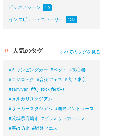
ビジネスシーン
16
インタビュー・ストーリー
137
人気のタグ
すべてのタグを見る
#
キャンピングカー
#
ペット
#
初心者
#
フジロック
#
音楽フェス
#
犬
#
東京
#
sany.van
#
fuji rock festival
#
メルカリスタジアム
#
サッカースタジアム
#
鹿島アントラーズ
#
茨城県鹿嶋市
#
ピラミッドガーデン
#
事故防止
#
野外フェス