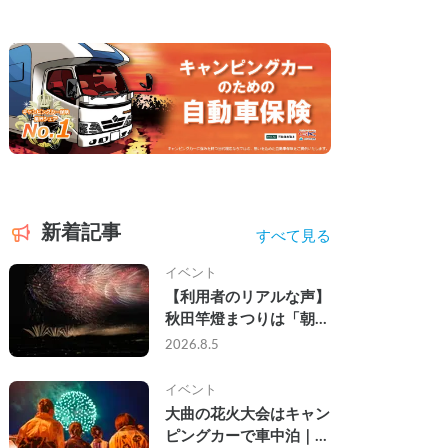
新着記事
すべて見る
イベント
【利用者のリアルな声】
秋田竿燈まつりは「朝か
ら夜まで」の祭り。キャ
2026.8.5
ンピングカーで行った2
組の記録
イベント
大曲の花火大会はキャン
ピングカーで車中泊｜宿