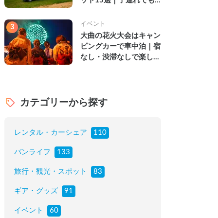
ット15選｜子連れでも
楽しめる穴場の絶景・グ
ルメ・温泉を徹底解説
イベント
3
大曲の花火大会はキャン
ピングカーで車中泊｜宿
なし・渋滞なしで楽しむ
2026年完全ガイド
カテゴリーから探す
レンタル・カーシェア
110
バンライフ
133
旅行・観光・スポット
83
ギア・グッズ
91
イベント
60