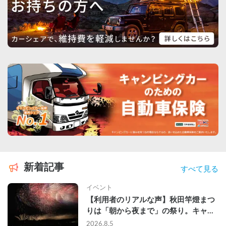
新着記事
すべて見る
イベント
【利用者のリアルな声】秋田竿燈まつ
りは「朝から夜まで」の祭り。キャン
ピングカーで行った2組の記録
2026.8.5