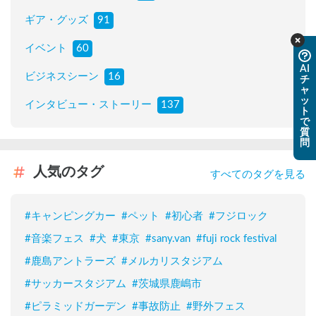
ギア・グッズ
91
イベント
60
AI
ビジネスシーン
16
チ
ャ
ッ
インタビュー・ストーリー
137
ト
で
質
問
人気のタグ
すべてのタグを見る
#
キャンピングカー
#
ペット
#
初心者
#
フジロック
#
音楽フェス
#
犬
#
東京
#
sany.van
#
fuji rock festival
#
鹿島アントラーズ
#
メルカリスタジアム
#
サッカースタジアム
#
茨城県鹿嶋市
#
ピラミッドガーデン
#
事故防止
#
野外フェス