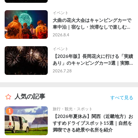
イベント
大曲の花火大会はキャンピングカーで
車中泊｜宿なし・渋滞なしで楽しむ
2026年完全ガイド
2026.8.4
イベント
【2026年版】長岡花火に行ける「実績
あり」のキャンピングカー3選｜実際
に利用したゲストのレビュー付き
2026.7.28
人気の記事
すべて見る
旅行・観光・スポット
1
【2026年夏休み】関西（近畿地方）お
すすめドライブスポット15選｜自然を
満喫できる絶景や名所を紹介