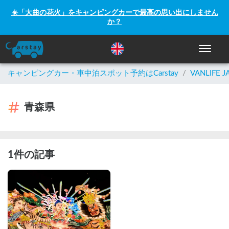
☀️「大曲の花火」をキャンピングカーで最高の思い出にしません
か？
ナビゲー
キャンピングカー・車中泊スポット予約はCarstay
/
VANLIFE J
青森県
1件の記事