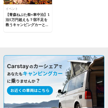
イベント
【青森ねぶた祭×車中泊】1
泊5万円超えも？宿不足を
救うキャンピングカーとい
う新提案。青森出身者が厳
選するおすすめスポット3
選