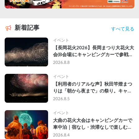
新着記事
すべて見る
イベント
【長岡花火2026】長岡まつり大花火大
会(B会場)にキャンピングカーで参戦し
て、長岡駅前で車中泊してきた
2026.8.8
イベント
【利用者のリアルな声】秋田竿燈まつ
りは「朝から夜まで」の祭り。キャン
ピングカーで行った2組の記録
2026.8.5
イベント
大曲の花火大会はキャンピングカーで
車中泊｜宿なし・渋滞なしで楽しむ
2026年完全ガイド
2026.8.4