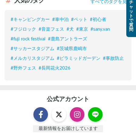
人気のタグ
すべてのタグを見る
チ
ャ
ッ
ト
#
キャンピングカー
#
車中泊
#
ペット
#
初心者
で
質
#
フジロック
#
音楽フェス
#
犬
#
東京
#
sany.van
問
#
fuji rock festival
#
鹿島アントラーズ
#
サッカースタジアム
#
茨城県鹿嶋市
#
メルカリスタジアム
#
ピラミッドガーデン
#
事故防止
#
野外フェス
#
長岡花火2026
公式アカウント
最新情報をお届けしています