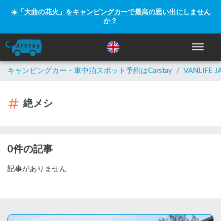
☀️「大曲の花火」をキャンピングカーで最高の思い出にしません
か？
ナビゲー
キャンピングカー・車中泊スポット予約はCarstay
/
VANLIFE J
絶メシ
0件の記事
記事がありません