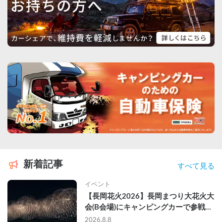
新着記事
すべて見る
イベント
【長岡花火2026】長岡まつり大花火大
会(B会場)にキャンピングカーで参戦し
て、長岡駅前で車中泊してきた
2026.8.8