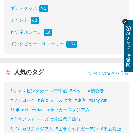
ギア・グッズ
91
イベント
61
ビジネスシーン
16
AI
チ
ャ
インタビュー・ストーリー
137
ッ
ト
で
質
問
人気のタグ
すべてのタグを見る
#
キャンピングカー
#
車中泊
#
ペット
#
初心者
#
フジロック
#
音楽フェス
#
犬
#
東京
#
sany.van
#
fuji rock festival
#
サッカースタジアム
#
鹿島アントラーズ
#
茨城県鹿嶋市
#
メルカリスタジアム
#
ピラミッドガーデン
#
事故防止