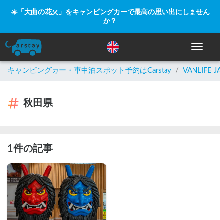
☀️「大曲の花火」をキャンピングカーで最高の思い出にしません
か？
ナビゲー
キャンピングカー・車中泊スポット予約はCarstay
/
VANLIFE J
秋田県
1件の記事