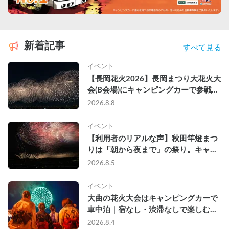
新着記事
すべて見る
イベント
【長岡花火2026】長岡まつり大花火大
会(B会場)にキャンピングカーで参戦し
て、長岡駅前で車中泊してきた
2026.8.8
イベント
【利用者のリアルな声】秋田竿燈まつ
りは「朝から夜まで」の祭り。キャン
ピングカーで行った2組の記録
2026.8.5
イベント
大曲の花火大会はキャンピングカーで
車中泊｜宿なし・渋滞なしで楽しむ
2026年完全ガイド
2026.8.4