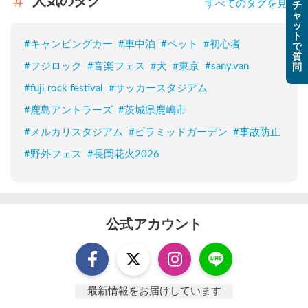
人気のタグ
すべてのタグを見る
チ
ャ
ッ
ト
#
キャンピングカー
#
車中泊
#
ペット
#
初心者
で
質
#
フジロック
#
音楽フェス
#
犬
#
東京
#
sany.van
問
#
fuji rock festival
#
サッカースタジアム
#
鹿島アントラーズ
#
茨城県鹿嶋市
#
メルカリスタジアム
#
ピラミッドガーデン
#
事故防止
#
野外フェス
#
長岡花火2026
公式アカウント
最新情報をお届けしています