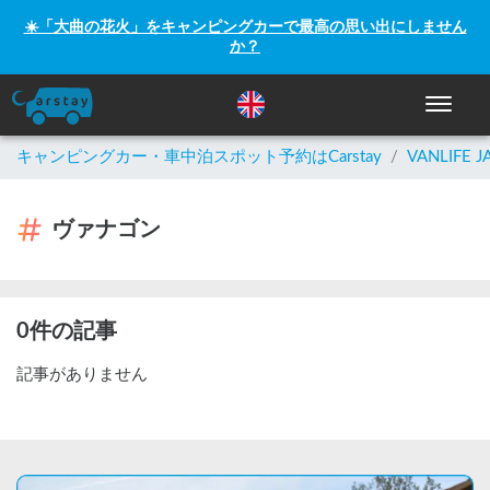
☀️「大曲の花火」をキャンピングカーで最高の思い出にしません
か？
ナビゲー
キャンピングカー・車中泊スポット予約はCarstay
/
VANLIFE J
ヴァナゴン
0件の記事
記事がありません