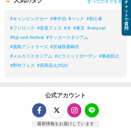
人気のタグ
すべてのタグを見る
チ
ャ
ッ
ト
#
キャンピングカー
#
車中泊
#
ペット
#
初心者
で
質
#
フジロック
#
音楽フェス
#
犬
#
東京
#
sany.van
問
#
fuji rock festival
#
サッカースタジアム
#
鹿島アントラーズ
#
茨城県鹿嶋市
#
メルカリスタジアム
#
ピラミッドガーデン
#
事故防止
#
野外フェス
#
長岡花火2026
公式アカウント
最新情報をお届けしています