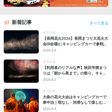
新着記事
すべて見る
イベント
【長岡花火2026】長岡まつり大花火大
会(B会場)にキャンピングカーで参戦し
て、長岡駅前で車中泊してきた
2026.8.8
イベント
【利用者のリアルな声】秋田竿燈まつ
りは「朝から夜まで」の祭り。キャン
ピングカーで行った2組の記録
2026.8.5
イベント
大曲の花火大会はキャンピングカーで
車中泊｜宿なし・渋滞なしで楽しむ
2026年完全ガイド
2026.8.4