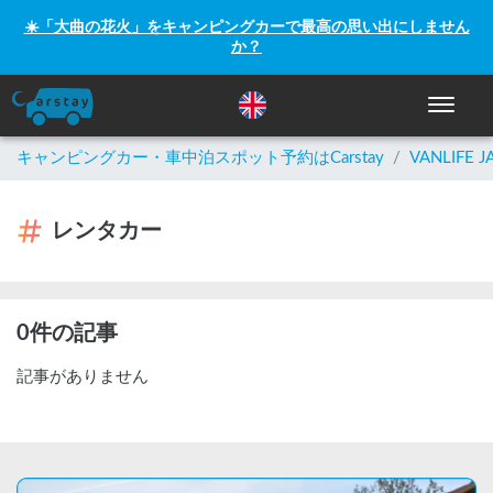
☀️「大曲の花火」をキャンピングカーで最高の思い出にしません
か？
ナビゲー
キャンピングカー・車中泊スポット予約はCarstay
/
VANLIFE J
レンタカー
0件の記事
記事がありません