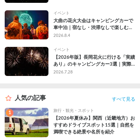
イベント
大曲の花火大会はキャンピングカーで
車中泊｜宿なし・渋滞なしで楽しむ
2026年完全ガイド
2026.8.4
イベント
【2026年版】長岡花火に行ける「実績
あり」のキャンピングカー3選｜実際
に利用したゲストのレビュー付き
2026.7.28
人気の記事
すべて見る
旅行・観光・スポット
1
【2026年夏休み】関西（近畿地方）お
すすめドライブスポット15選｜自然を
満喫できる絶景や名所を紹介