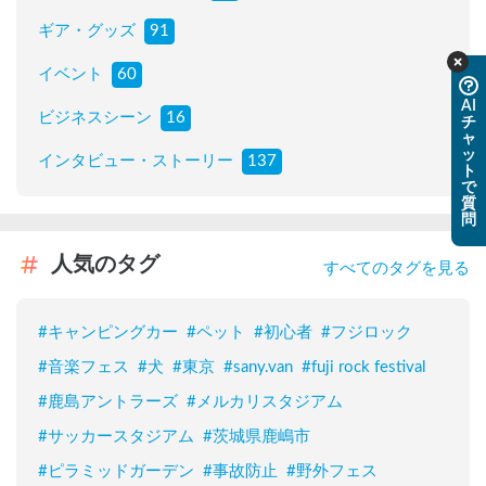
ギア・グッズ
91
イベント
60
AI
ビジネスシーン
16
チ
ャ
ッ
インタビュー・ストーリー
137
ト
で
質
問
人気のタグ
すべてのタグを見る
#
キャンピングカー
#
ペット
#
初心者
#
フジロック
#
音楽フェス
#
犬
#
東京
#
sany.van
#
fuji rock festival
#
鹿島アントラーズ
#
メルカリスタジアム
#
サッカースタジアム
#
茨城県鹿嶋市
#
ピラミッドガーデン
#
事故防止
#
野外フェス