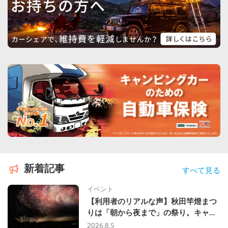
新着記事
すべて見る
イベント
【利用者のリアルな声】秋田竿燈まつ
りは「朝から夜まで」の祭り。キャン
ピングカーで行った2組の記録
2026.8.5