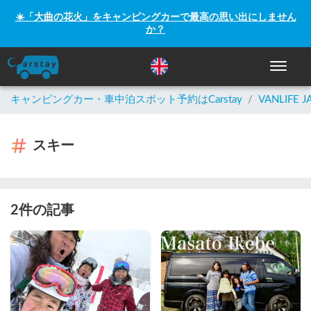
☀️「大曲の花火」をキャンピングカーで最高の思い出にしません
か？
ナビゲー
キャンピングカー・車中泊スポット予約はCarstay
/
VANLIFE J
スキー
2件の記事