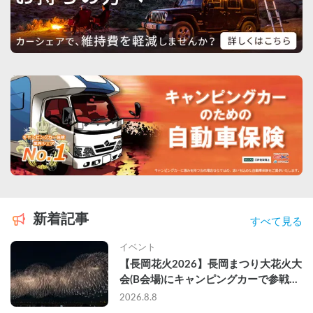
新着記事
すべて見る
イベント
【長岡花火2026】長岡まつり大花火大
会(B会場)にキャンピングカーで参戦し
て、長岡駅前で車中泊してきた
2026.8.8