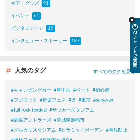
ギア・グッズ
91
イベント
61
ビジネスシーン
16
AI
チ
インタビュー・ストーリー
137
ャ
ッ
ト
で
質
問
人気のタグ
すべてのタグを見る
#
キャンピングカー
#
車中泊
#
ペット
#
初心者
#
フジロック
#
音楽フェス
#
犬
#
東京
#
sany.van
#
fuji rock festival
#
サッカースタジアム
#
鹿島アントラーズ
#
茨城県鹿嶋市
#
メルカリスタジアム
#
ピラミッドガーデン
#
事故防止