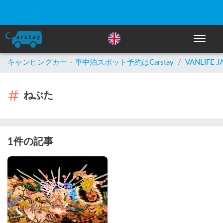
ナビゲー
キャンピングカー・車中泊スポット予約はCarstay
/
VANLIFE J
ねぶた
1件の記事