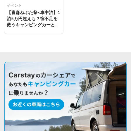
イベント
【青森ねぶた祭×車中泊】1
泊5万円超えも？宿不足を
救うキャンピングカーとい
う新提案。青森出身者が厳
選するおすすめスポット3
選