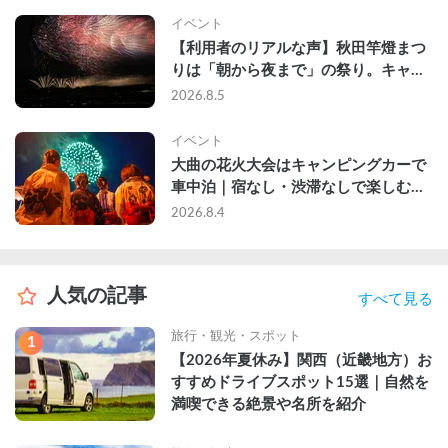
イベント
【利用者のリアルな声】秋田竿燈まつ
りは「朝から夜まで」の祭り。キャン
ピングカーで行った2組の記録
2026.8.5
イベント
大曲の花火大会はキャンピングカーで
車中泊｜宿なし・渋滞なしで楽しむ
2026年完全ガイド
2026.8.4
人気の記事
すべて見る
旅行・観光・スポット
1
【2026年夏休み】関西（近畿地方）お
すすめドライブスポット15選｜自然を
満喫できる絶景や名所を紹介