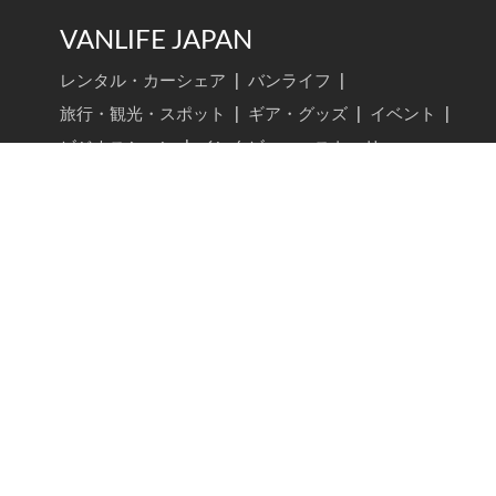
VANLIFE JAPAN
レンタル・カーシェア
|
バンライフ
|
旅行・観光・スポット
|
ギア・グッズ
|
イベント
|
ビジネスシーン
|
インタビュー・ストーリー
VANLIFE JAPAN トップ
新着記事
記事検索
ライター一覧
Carstay, Inc.
会社概要
採用情報
ヘルプ・お問い合わせ
利用規約（ゲスト・ホルダー）
利用規約（ホスト）
プライバシーポリシー
特定商取引法に基づく表示