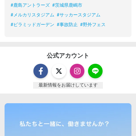
#
鹿島アントラーズ
#
茨城県鹿嶋市
#
メルカリスタジアム
#
サッカースタジアム
#
ピラミッドガーデン
#
事故防止
#
野外フェス
公式アカウント
最新情報をお届けしています