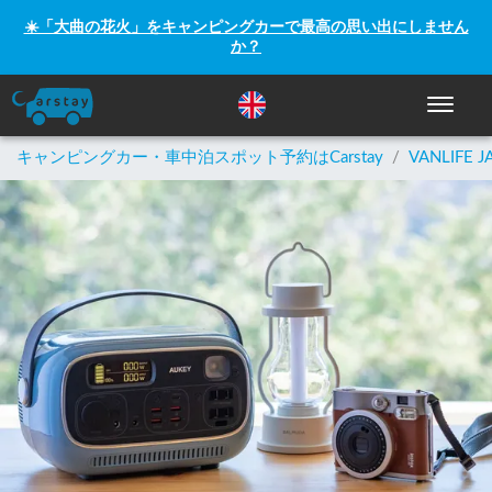
☀️「大曲の花火」をキャンピングカーで最高の思い出にしません
か？
ナビゲー
キャンピングカー・車中泊スポット予約はCarstay
/
VANLIFE J