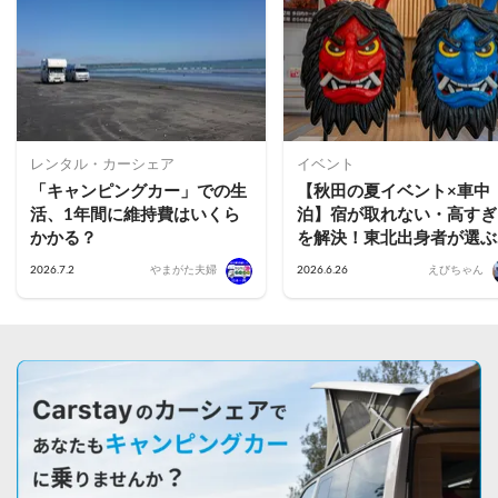
レンタル・カーシェア
イベント
「キャンピングカー」での生
【秋田の夏イベント×車中
活、1年間に維持費はいくら
泊】宿が取れない・高すぎ
かかる？
を解決！東北出身者が選ぶ
花火・フェス・竿燈を楽し
2026.7.2
やまがた夫婦
2026.6.26
えびちゃん
車中泊スポット活用術