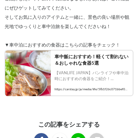
にぜひゲットしてみてください。
そしてお気に入りのアイテムと一緒に、景色の良い場所や観
光地でゆっくりと車中泊旅を楽しんでくださいね！
▼車中泊におすすめの食器はこちらの記事をチェック！
車中飯におすすめ！軽くて割れない
＆おしゃれな食器5選
【VANLIFE JAPAN】バンライフや車中泊
時におすすめの食器をご紹介！

    #Carstay #VANLIFEJAPAN #車中飯 #
https://carstay.jp/ja/media/life/5fb1f26c071bbef01ff
バンライフ
cea6e
この記事をシェアする