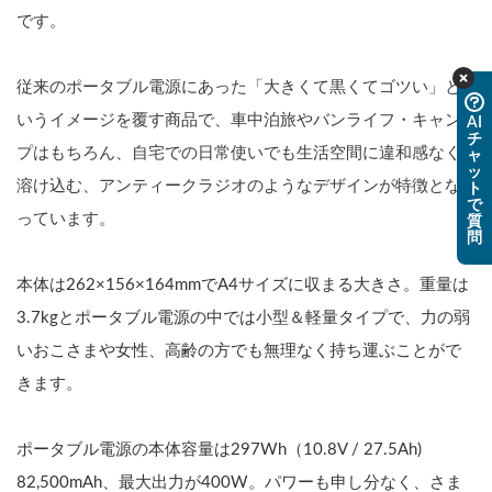
です。
従来のポータブル電源にあった「大きくて黒くてゴツい」と
いうイメージを覆す商品で、車中泊旅やバンライフ・キャン
AI
チ
プはもちろん、自宅での日常使いでも生活空間に違和感なく
ャ
ッ
溶け込む、アンティークラジオのようなデザインが特徴とな
ト
で
っています。
質
問
本体は262×156×164mmでA4サイズに収まる大きさ。重量は
3.7kgとポータブル電源の中では小型＆軽量タイプで、力の弱
いおこさまや女性、高齢の方でも無理なく持ち運ぶことがで
きます。
ポータブル電源の本体容量は297Wh（10.8V / 27.5Ah) 
82,500mAh、最大出力が400W。パワーも申し分なく、さま