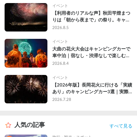
イベント
【利用者のリアルな声】秋田竿燈まつ
りは「朝から夜まで」の祭り。キャン
ピングカーで行った2組の記録
2026.8.5
イベント
大曲の花火大会はキャンピングカーで
車中泊｜宿なし・渋滞なしで楽しむ
2026年完全ガイド
2026.8.4
イベント
【2026年版】長岡花火に行ける「実績
あり」のキャンピングカー3選｜実際
に利用したゲストのレビュー付き
2026.7.28
人気の記事
すべて見る