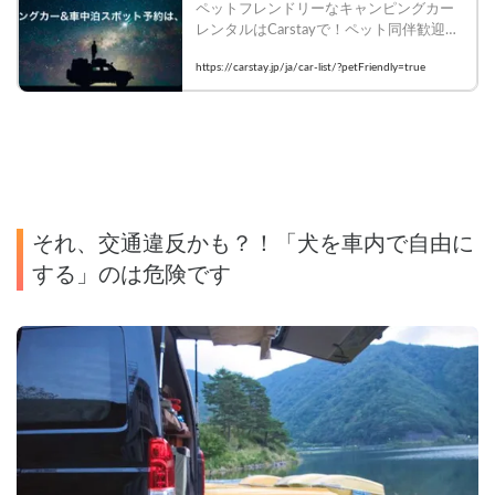
ペットフレンドリーなキャンピングカー
レンタルはCarstayで！ペット同伴歓迎の
車種で愛犬・愛猫とのバンライフ旅を今
https://carstay.jp/ja/car-list/?petFriendly=true
すぐ予約！ | ペット可のキャンピングカ
ー一覧
それ、交通違反かも？！「犬を車内で自由に
する」のは危険です