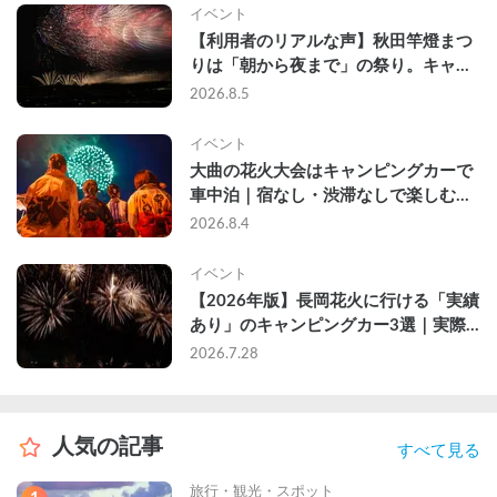
イベント
【利用者のリアルな声】秋田竿燈まつ
りは「朝から夜まで」の祭り。キャン
ピングカーで行った2組の記録
2026.8.5
イベント
大曲の花火大会はキャンピングカーで
車中泊｜宿なし・渋滞なしで楽しむ
2026年完全ガイド
2026.8.4
イベント
【2026年版】長岡花火に行ける「実績
あり」のキャンピングカー3選｜実際
に利用したゲストのレビュー付き
2026.7.28
人気の記事
すべて見る
旅行・観光・スポット