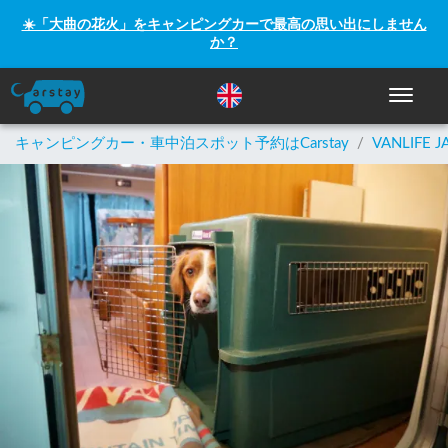
☀️「大曲の花火」をキャンピングカーで最高の思い出にしません
か？
ナビゲー
キャンピングカー・車中泊スポット予約はCarstay
/
VANLIFE J