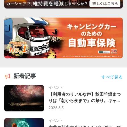
新着記事
すべて見る
イベント
【利用者のリアルな声】秋田竿燈まつ
りは「朝から夜まで」の祭り。キャン
ピングカーで行った2組の記録
2026.8.5
イベント