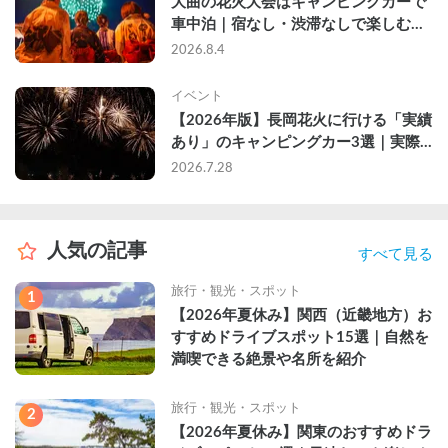
大曲の花火大会はキャンピングカーで
車中泊｜宿なし・渋滞なしで楽しむ
2026年完全ガイド
2026.8.4
イベント
【2026年版】長岡花火に行ける「実績
あり」のキャンピングカー3選｜実際
に利用したゲストのレビュー付き
2026.7.28
人気の記事
すべて見る
旅行・観光・スポット
1
【2026年夏休み】関西（近畿地方）お
すすめドライブスポット15選｜自然を
満喫できる絶景や名所を紹介
旅行・観光・スポット
2
【2026年夏休み】関東のおすすめドラ