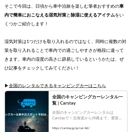
そこで今回は、日頃から車中泊旅を楽しむ筆者おすすめの
車
内で簡単におこなえる湿気対策
と
除湿に使えるアイテム
をい
くつかご紹介します！
湿気対策は1つだけを取り入れるのではなく、同時に複数の対
策を取り入れることで車内での過ごしやすさが格段に違って
きます。車内の湿度の高さに辟易しているというかたは、ぜ
ひ記事をチェックしてみてください！
▶︎
全国のレンタルできるキャンピングカーはこちら
全国のキャンピングカーレンタル一
覧 | Carstay
全国のキャンピングカーレンタルは
Carstayで！北海道から沖縄まで、豊富な
車種・装備のキャンピングカーを比較し
https://carstay.jp/ja/car-list/
て今すぐ予約！