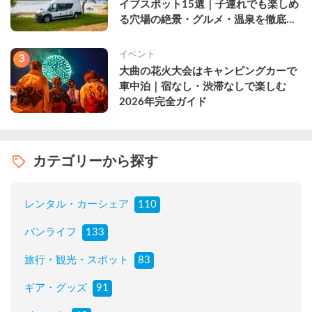
イブスポット15選｜子連れでも楽しめ
る穴場の絶景・グルメ・温泉を徹底解
説
イベント
3
大曲の花火大会はキャンピングカーで
車中泊｜宿なし・渋滞なしで楽しむ
2026年完全ガイド
カテゴリーから探す
レンタル・カーシェア
110
バンライフ
133
旅行・観光・スポット
83
ギア・グッズ
91