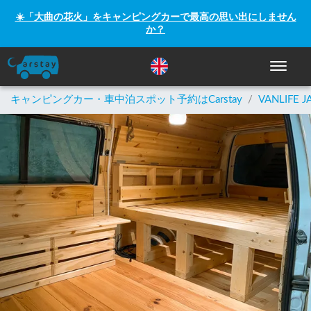
☀️「大曲の花火」をキャンピングカーで最高の思い出にしません
か？
ナビゲー
キャンピングカー・車中泊スポット予約はCarstay
/
VANLIFE J