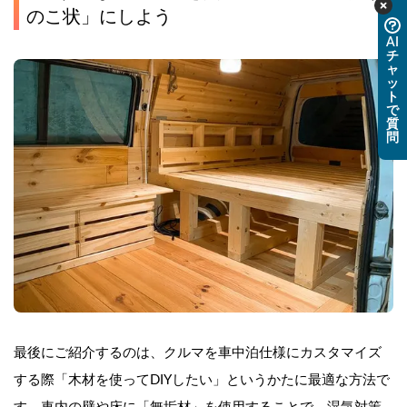
のこ状」にしよう
AI
チ
ャ
ッ
ト
で
質
問
最後にご紹介するのは、クルマを車中泊仕様にカスタマイズ
する際「木材を使ってDIYしたい」というかたに最適な方法で