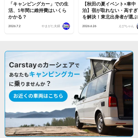
「キャンピングカー」での生
【秋田の夏イベント×車中
活、1年間に維持費はいくら
泊】宿が取れない・高すぎ
かかる？
を解決！東北出身者が選ぶ
花火・フェス・竿燈を楽し
2026.7.2
やまがた夫婦
2026.6.26
えびちゃん
車中泊スポット活用術