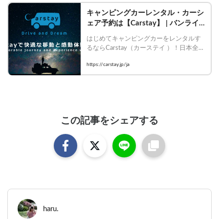
キャンピングカーレンタル・カーシ
ェア予約は【Carstay】 | バンライ
フ・ペット旅・ワーケーションを誰
はじめてキャンピングカーをレンタルす
でもかんたんに
るならCarstay（カーステイ ）！日本全国
のキャンピングカーのレンタカー・カー
https://carstay.jp/ja
シェア・RVパーク含む車中泊スポット・
観光体験アクティビティを初心者でもか
んたんに予約出来る、今話題の「バンラ
イフ（VAN LIFE）」のプラットフォーム
です。
この記事をシェアする
haru.