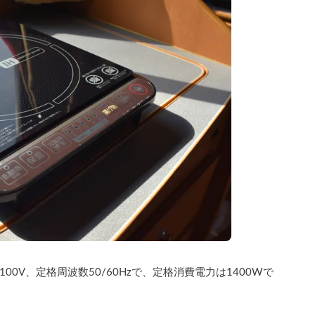
0V、定格周波数50/60Hzで、定格消費電力は1400Wで