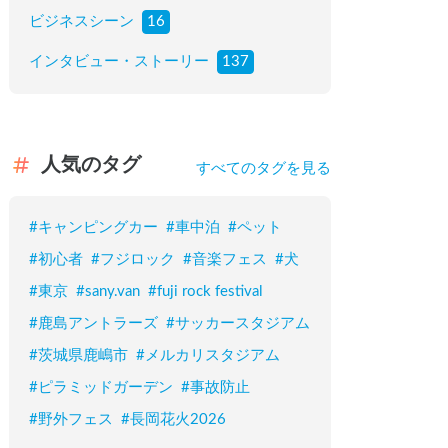
ビジネスシーン
16
インタビュー・ストーリー
137
人気のタグ
すべてのタグを見る
#
キャンピングカー
#
車中泊
#
ペット
#
初心者
#
フジロック
#
音楽フェス
#
犬
#
東京
#
sany.van
#
fuji rock festival
#
鹿島アントラーズ
#
サッカースタジアム
#
茨城県鹿嶋市
#
メルカリスタジアム
#
ピラミッドガーデン
#
事故防止
#
野外フェス
#
長岡花火2026