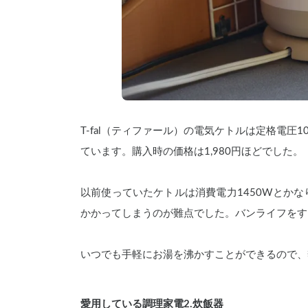
T-fal（ティファール）の電気ケトルは定格電圧10
ています。購入時の価格は1,980円ほどでした。
以前使っていたケトルは消費電力1450Wとか
かかってしまうのが難点でした。バンライフをす
いつでも手軽に﻿﻿﻿﻿﻿﻿﻿﻿﻿﻿﻿﻿﻿
お湯を沸かすことができるので、
愛用している調理家電2.炊飯器