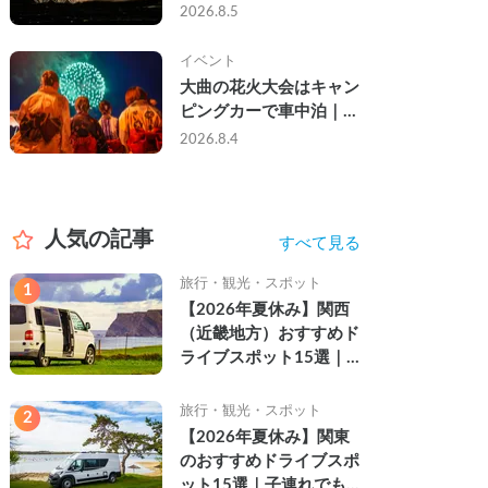
ら夜まで」の祭り。キャ
2026.8.5
ンピングカーで行った2
組の記録
イベント
大曲の花火大会はキャン
ピングカーで車中泊｜宿
なし・渋滞なしで楽しむ
2026.8.4
2026年完全ガイド
人気の記事
すべて見る
旅行・観光・スポット
1
【2026年夏休み】関西
（近畿地方）おすすめド
ライブスポット15選｜
自然を満喫できる絶景や
名所を紹介
旅行・観光・スポット
2
【2026年夏休み】関東
のおすすめドライブスポ
ット15選｜子連れでも