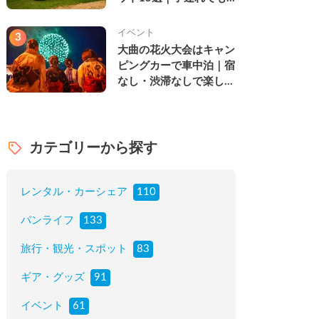
楽しめる穴場の絶景・グ
ルメ・温泉を徹底解説
イベント
3
大曲の花火大会はキャン
ピングカーで車中泊｜宿
なし・渋滞なしで楽しむ
2026年完全ガイド
カテゴリーから探す
レンタル・カーシェア
110
バンライフ
133
旅行・観光・スポット
83
ギア・グッズ
91
イベント
61