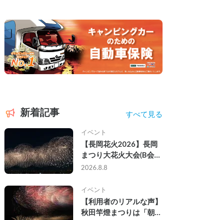
新着記事
すべて見る
イベント
【長岡花火2026】長岡
まつり大花火大会(B会
場)にキャンピングカー
2026.8.8
で参戦して、長岡駅前で
車中泊してきた
イベント
【利用者のリアルな声】
秋田竿燈まつりは「朝か