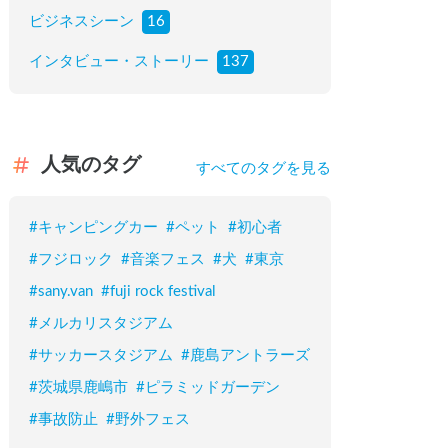
ビジネスシーン
16
インタビュー・ストーリー
137
人気のタグ
すべてのタグを見る
#
キャンピングカー
#
ペット
#
初心者
#
フジロック
#
音楽フェス
#
犬
#
東京
#
sany.van
#
fuji rock festival
#
メルカリスタジアム
#
サッカースタジアム
#
鹿島アントラーズ
#
茨城県鹿嶋市
#
ピラミッドガーデン
#
事故防止
#
野外フェス