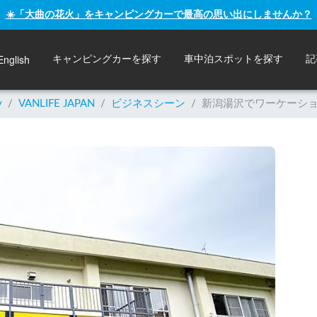
☀️「大曲の花火」をキャンピングカーで最高の思い出にしませんか？
English
キャンピングカーを探す
車中泊スポットを探す
記
y
/
VANLIFE JAPAN
/
ビジネスシーン
/
新潟湯沢でワーケーシ