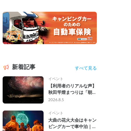
新着記事
すべて見る
イベント
【利用者のリアルな声】
秋田竿燈まつりは「朝か
ら夜まで」の祭り。キャ
2026.8.5
ンピングカーで行った2
組の記録
イベント
大曲の花火大会はキャン
ピングカーで車中泊｜宿