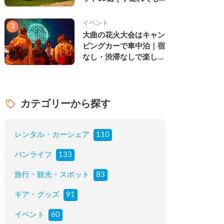
楽しめる穴場の絶景・グ
ルメ・温泉を徹底解説
イベント
3
大曲の花火大会はキャン
ピングカーで車中泊｜宿
なし・渋滞なしで楽しむ
2026年完全ガイド
カテゴリーから探す
レンタル・カーシェア
110
バンライフ
133
旅行・観光・スポット
83
ギア・グッズ
91
イベント
60