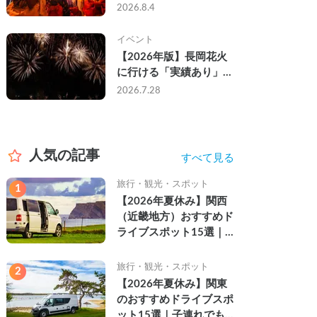
なし・渋滞なしで楽しむ
2026.8.4
2026年完全ガイド
イベント
【2026年版】長岡花火
に行ける「実績あり」の
キャンピングカー3選｜
2026.7.28
実際に利用したゲストの
レビュー付き
人気の記事
すべて見る
旅行・観光・スポット
1
【2026年夏休み】関西
（近畿地方）おすすめド
ライブスポット15選｜
自然を満喫できる絶景や
名所を紹介
旅行・観光・スポット
2
【2026年夏休み】関東
のおすすめドライブスポ
ット15選｜子連れでも