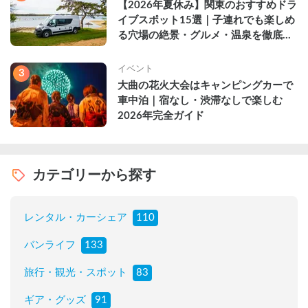
【2026年夏休み】関東のおすすめドラ
イブスポット15選｜子連れでも楽しめ
る穴場の絶景・グルメ・温泉を徹底解
説
イベント
3
大曲の花火大会はキャンピングカーで
車中泊｜宿なし・渋滞なしで楽しむ
2026年完全ガイド
カテゴリーから探す
レンタル・カーシェア
110
バンライフ
133
旅行・観光・スポット
83
ギア・グッズ
91