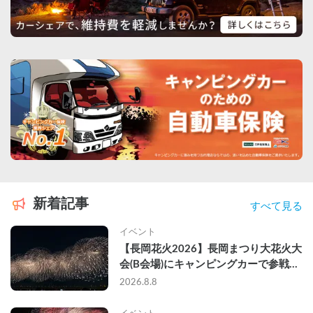
新着記事
すべて見る
イベント
【長岡花火2026】長岡まつり大花火大
会(B会場)にキャンピングカーで参戦し
て、長岡駅前で車中泊してきた
2026.8.8