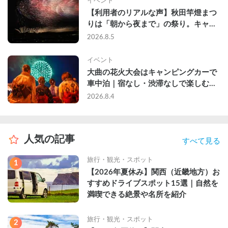
イベント
【利用者のリアルな声】秋田竿燈まつ
りは「朝から夜まで」の祭り。キャン
ピングカーで行った2組の記録
2026.8.5
イベント
大曲の花火大会はキャンピングカーで
車中泊｜宿なし・渋滞なしで楽しむ
2026年完全ガイド
2026.8.4
人気の記事
すべて見る
旅行・観光・スポット
1
【2026年夏休み】関西（近畿地方）お
すすめドライブスポット15選｜自然を
満喫できる絶景や名所を紹介
旅行・観光・スポット
2