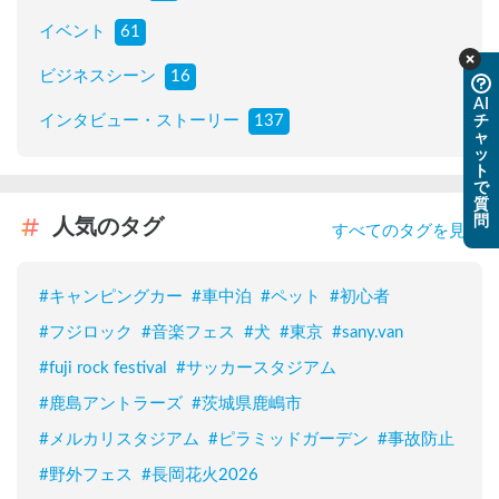
イベント
61
ビジネスシーン
16
AI
インタビュー・ストーリー
137
チ
ャ
ッ
ト
で
質
問
人気のタグ
すべてのタグを見る
#
キャンピングカー
#
車中泊
#
ペット
#
初心者
#
フジロック
#
音楽フェス
#
犬
#
東京
#
sany.van
#
fuji rock festival
#
サッカースタジアム
#
鹿島アントラーズ
#
茨城県鹿嶋市
#
メルカリスタジアム
#
ピラミッドガーデン
#
事故防止
#
野外フェス
#
長岡花火2026