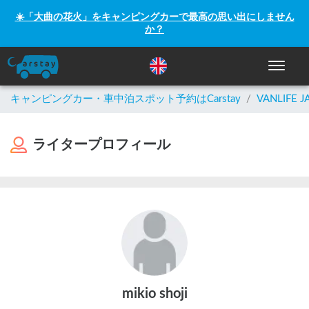
☀️「大曲の花火」をキャンピングカーで最高の思い出にしません
か？
ナビゲー
キャンピングカー・車中泊スポット予約はCarstay
/
VANLIFE J
ライタープロフィール
mikio shoji