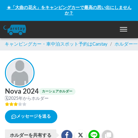
☀️「大曲の花火」をキャンピングカーで最高の思い出にしません
か？
ナビゲー
キャンピングカー・車中泊スポット予約はCarstay
/
ホルダー一
Nova 2024
カーシェアホルダー
🗓
2025年からホルダー
メッセージを送る
ホルダーを共有する