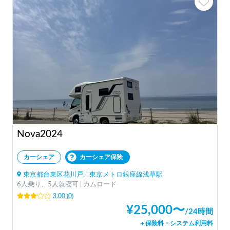
Nova2024
カーシェア
カーシェア保険
東京都台東区花川戸, ' 東京メトロ銀座線浅草駅
6人乗り、5人就寝可 | カムロード
3.00
(
0
)
¥
25,000
〜
/
24時間
＋保険料・システム利用料