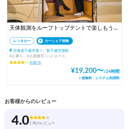
天体観測をルーフトップテントで楽しもう！ "CA"
レンタカー
カーシェア保険
北海道千歳市美々, ' 新千歳空港駅
4人乗り、4人就寝可 | ハイエース
4.00
(
1
)
¥
19,200
〜
/
24時間
＋保険料・システム利用料
お客様からのレビュー
4.0
1 件のレビュー