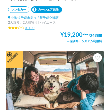
レンタカー
カーシェア保険
北海道千歳市美々, ' 新千歳空港駅
2人乗り、2人就寝可 | ハイエース
3.00
(
0
)
¥
19,200
〜
/
24時間
＋保険料・システム利用料
平日長期割引