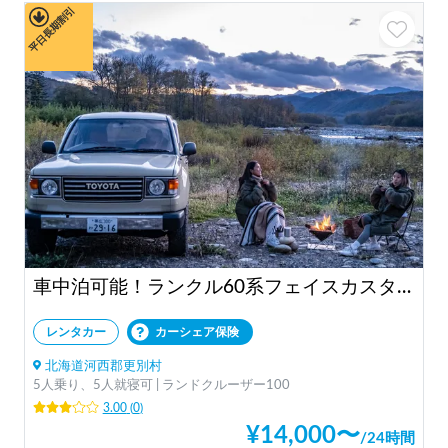
平日長期割引
車中泊可能！ランクル60系フェイスカスタムカー "BAMBA"
レンタカー
カーシェア保険
北海道河西郡更別村
5人乗り、5人就寝可 | ランドクルーザー100
3.00
(
0
)
¥
14,000
〜
/
24時間