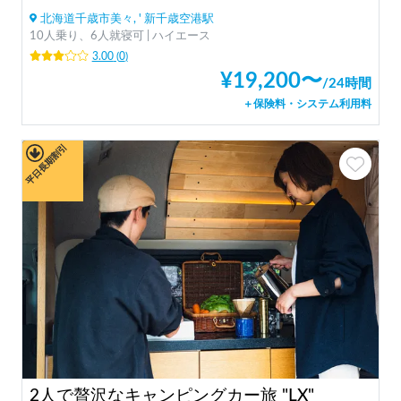
北海道千歳市美々, ' 新千歳空港駅
10人乗り、6人就寝可 | ハイエース
3.00
(
0
)
¥
19,200
〜
/
24時間
＋保険料・システム利用料
平日長期割引
2人で贅沢なキャンピングカー旅 "LX"