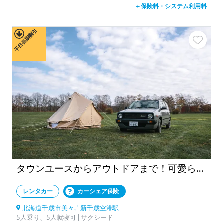
＋保険料・システム利用料
平日長期割引
タウンユースからアウトドアまで！可愛らしい丸目フェイス "EURO BOX"
レンタカー
カーシェア保険
北海道千歳市美々, ' 新千歳空港駅
5人乗り、5人就寝可 | サクシード