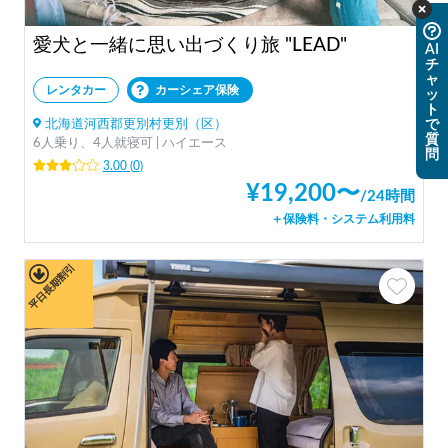
愛犬と一緒に思い出づくり旅 "LEAD"
AI
チ
ャ
レンタカー
カーシェア保険
ッ
ト
で
北海道河西郡更別村更別（区）
質
6人乗り、4人就寝可 | ハイエース
問
3.00
(
0
)
¥
19,200
〜
/
24時間
＋保険料・システム利用料
平日長期割引