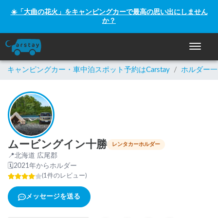
☀️「大曲の花火」をキャンピングカーで最高の思い出にしません
か？
ナビゲー
キャンピングカー・車中泊スポット予約はCarstay
/
ホルダー一
ムービングイン十勝
レンタカーホルダー
📍
北海道 広尾郡
🗓
2021年からホルダー
(
1
件のレビュー
)
メッセージを送る