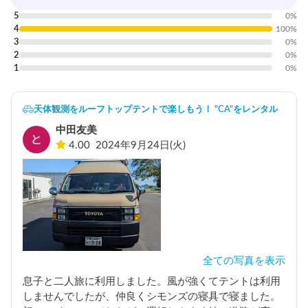
5
0
%
4
100
%
3
0
%
2
0
%
1
0
%
天体観測をルーフトップテントで楽しもう！ "CA"をレンタル
中田友美
4.00
2024年9月24日(火)
全ての写真を表示
息子と二人旅に利用しました。風が強くてテントは利用
しませんでしたが、仲良くシモンズの寝具で寝ました。