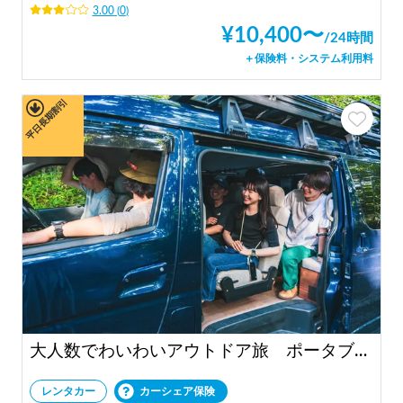
3.00
(
0
)
¥
10,400
〜
/
24時間
＋保険料・システム利用料
平日長期割引
大人数でわいわいアウトドア旅 ポータブルバッテリー付き！ "KAR"
レンタカー
カーシェア保険