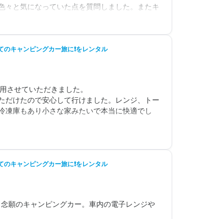
色々と気になっていた点を質問しました。またキ
日に確認や説明を受けたい」と無理な相談をした
たりしたのですが、全てすぐに対応頂けました。
初めてのキャンピングカー旅に❗をレンタル
メかと感じました。

用させていただきました。

ただけたので安心して行けました。レンジ、トー
ピードは出ません。高速道路でも80キロ巡行でし
も冷凍庫もあり小さな家みたいで本当に快適でし
で私も後ろに乗って道中楽しみたかったです☺️

ので普通に駐車出来ますし、取り回しも慣れれば楽
かったです。

だけて心強かったです。

初めてのキャンピングカー旅に❗をレンタル
た😊
たち念願のキャンピングカー。車内の電子レンジや