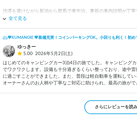
渋滞を避けながら新潟から群馬で車中泊。事前の車内説明が丁寧
法定速度で運転すれば問題なかったです。また、車両の幅は思っ
全て見る
クの際は、モニターで確認しながらでしたが、大丈夫でした。

大人もゆっくり寝られましたし、2階部分は子どもと大人が2人で
💚KUMANOIE 💚装備充実！コインパーキングOK。小回りも利く！
ゆっきー
とても優しく説明してくださり、いざという時の安心感もありま
5.00
2026年5月2日(土)
はじめてのキャンピングカー3泊4日の旅でした。キャンピング
でワクワクします。設備も十分過ぎるくらい整っており、途中雷
に過ごすことができました。また、普段は軽自動車を運転している
さらにレビューを読