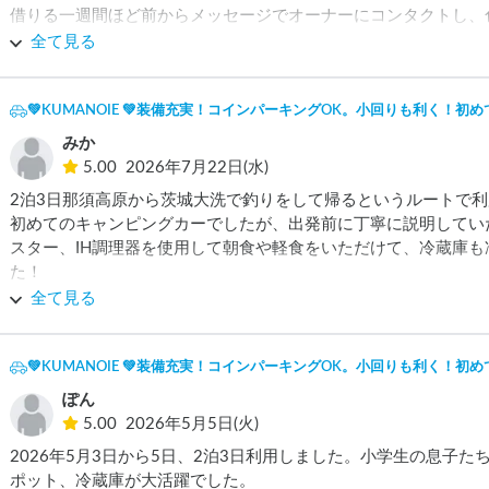
借りる一週間ほど前からメッセージでオーナーにコンタクトし、
ャンピングカーについて、「受領日は時間がないため、借りる前
全て見る
ところ、丁寧にご対応頂けました。

借りる前や旅行中も不明点があればメッセージしたり電話をかけ
レスポンスが良いので安心して旅することが出来ました。

💚KUMANOIE 💚装備充実！コインパーキングOK。小回りも利く！
みか
社内は綺麗で、居住区は広さがあり快適でした。

5.00
2026年7月22日(水)
夏は涼しい山に行ったり、冬は比較的暖かい場所に行くのがオスス
2泊3日那須高原から茨城大洗で釣りをして帰るというルートで利
初めてのキャンピングカーでしたが、出発前に丁寧に説明してい
走行性能については、日産のバネット（ボンゴ）ベースなのでス
スター、IH調理器を使用して朝食や軽食をいただけて、冷蔵庫
たが、かえって安全で良かったと思います。

た！

今回はドライバーだったのですが、後ろの家族はワイワイ楽しそう
全て見る
車のサイズについて、高さはありますが、縦と横はSUV程度な
車の大きさも見た目よりもコンパクトで駐車もしやすく運転しやす
でした。オリジナルのバックモニタがとても見やすかったです。

出発時に、困ったら何時でも電話して大丈夫ですよと言っていた
💚KUMANOIE 💚装備充実！コインパーキングOK。小回りも利く！
色々とご対応ありがとうございました。助かりました。

トラブルもなく無事に帰って来られました。ありがとうございまし
ぽん
5.00
2026年5月5日(火)
2026年5月3日から5日、2泊3日利用しました。小学生の息子
ポット、冷蔵庫が大活躍でした。
