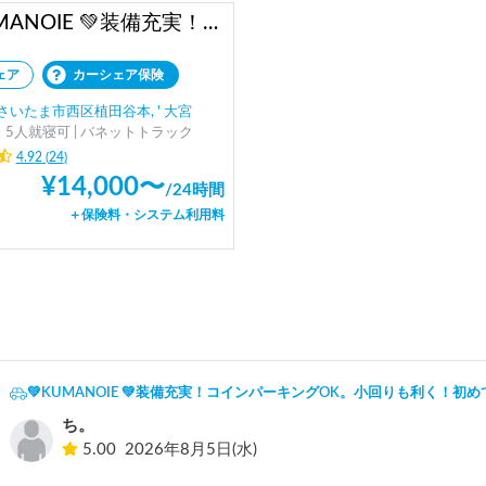
💚KUMANOIE 💚装備充実！コインパーキングOK。小回りも利く！初めてのキャンピングカー旅に❗
ェア
カーシェア保険
さいたま市西区植田谷本, ' 大宮
、5人就寝可 | バネットトラック
4.92
(
24
)
¥
14,000
〜
/
24時間
＋保険料・システム利用料
💚KUMANOIE 💚装備充実！コインパーキングOK。小回りも利く！
ち。
5.00
2026年8月5日(水)