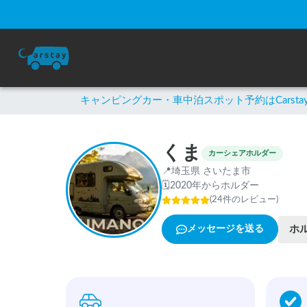
キャンピングカー・車中泊スポット予約はCarsta
くま
カーシェアホルダー
📍
埼玉県 さいたま市
🗓
2020年からホルダー
(
24
件のレビュー
)
ホ
メッセージを送る