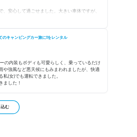
で、安心して過ごせました。大きい車体ですが、
たより気にせずに、運転もすぐ慣れました。バッ
寝ることもできました。

初めてのキャンピングカー旅に❗をレンタル
した。ありがとうございました。
カーの内装もボディも可愛らしく、乗っているだけ
雨や強風など悪天候にもみまわれましたが、快適
私(女)でも運転できました。

み込む