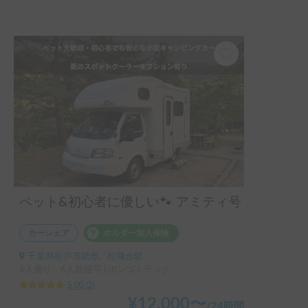
ペット&初心者に優しい🐾 アミティ号
カーシェア
ホルダー加入保険
千葉県松戸市紙敷, ' 松飛台駅
6人乗り、6人就寝可 | ボンゴトラック
5.00
(
2
)
¥
12,000
〜
/
24時間