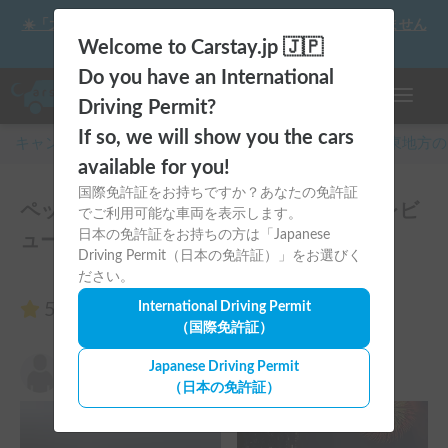
☀️「大曲の花火」をキャンピングカーで最高の思い出にしません
か？
Welcome to Carstay.jp 🇯🇵
Do you have an International
ナビゲー
Driving Permit?
If so, we will show you the cars
キャンピングカー・車中泊スポット予約はCarstay
/
関東
地方の
available for you!
国際免許証をお持ちですか？あなたの免許証
ペット&初心者に優しい🐾 アミティ号のレビ
でご利用可能な車両を表示します。
日本の免許証をお持ちの方は「Japanese
ュー2件
Driving Permit（日本の免許証）」をお選びく
ださい。
5.00
International Driving Permit
（2件のレビュー）
（国際免許証）
賈剣飛
Japanese Driving Permit
5.00
2026年8月4日(火)
（日本の免許証）