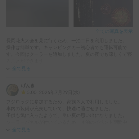
全ての写真を表示
長岡花火大会を見に行くため、一泊二日を利用しました。

操作は簡単です。キャンピングカー初心者でも運転可能で
す。今回はクーラーを追加しました。夏の夜でも涼しくて寝
ることができます。

いろんな機能があります。時間は短いので、全部の機能を十
全て見る
分に体験してなかった。また今度秋の時に利用したいと思い
ます。
げんき
5.00
2026年7月29日(水)
フジロックに参加するため、家族３人で利用しました。

車内の装備が充実していて、快適に過ごせました。

子供も気に入ったようで、良い夏の思い出になりました。

ソーラーパネルが付いているため、４泊のイベント期間中、

外部電源無しでも冷蔵庫が常時使え、非常に助かりました。

全て見る
また機会があれば利用したいと思います。