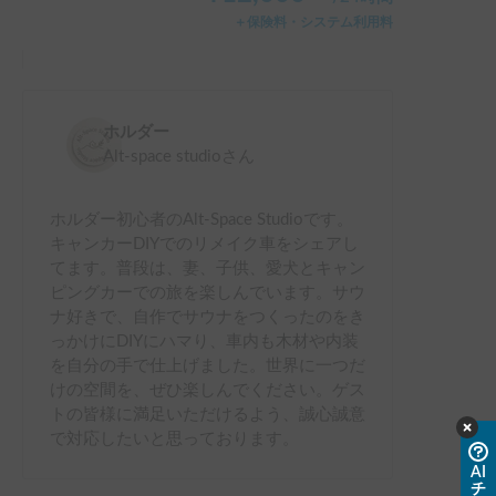
＋保険料・システム利用料
ホルダー
Alt-space studio
さん
ホルダー初心者のAlt-Space Studioです。
キャンカーDIYでのリメイク車をシェアし
てます。普段は、妻、子供、愛犬とキャン
ピングカーでの旅を楽しんでいます。サウ
ナ好きで、自作でサウナをつくったのをき
っかけにDIYにハマり、車内も木材や内装
を自分の手で仕上げました。世界に一つだ
けの空間を、ぜひ楽しんでください。ゲス
トの皆様に満足いただけるよう、誠心誠意
で対応したいと思っております。
AI
チ