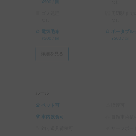
¥
500
/
回
なし
ゴミ処理
周辺駅までの
なし
なし
電気毛布
ポータブル
¥
500
/
回
¥
500
/
回
詳細を見る
ルール
ペット可
喫煙可
車内飲食可
自転車荷積
釣り道具荷積可
サーフボー