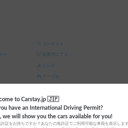
2名とお子さま2名の最大4名までゆったりと就寝
さなお子さまやペットの乗り降りもスムーズで安
ルームもあり、車中泊の快適性がぐっと高まりま
コンセント
リー
家庭用エアコン
ただける極上の電装システムを誇ります。

しており、走行充電や外部充電、ポータブル電源に
シンク
熱帯夜でも車内はひんやりと涼しく快適です❄️

テーブル
完備しているため、年中いつでも心地よい室温を
ィオ
トイレ
、シンク、純正ナビ、デジタルインナーミラー、
ラ
シーリングファン
ome to Carstay.jp 🇯🇵
ou have an International Driving Permit?
サンシェード
チャイルドシート
o, we will show you the cars available for you!
完全禁煙とさせていただいております。

スタイヤ（冬
カーエアコン
免許証をお持ちですか？あなたの免許証でご利用可能な車両を表示しま
をお願いいたします。
