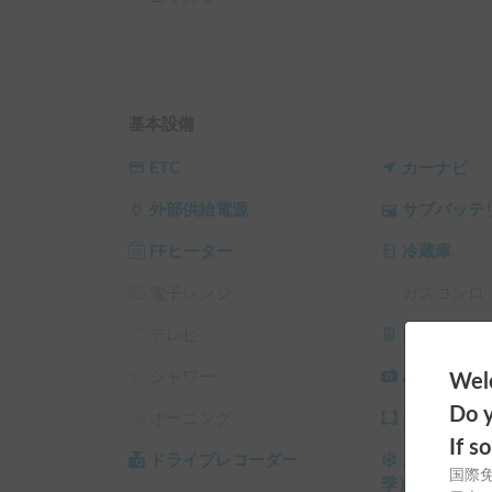
車内は機能的な2段ベッドを完備しており、大人
可能です💤

さらに電動スライドドアを搭載しているため、小
心です。

プライベートな空間をしっかり確保できるマルチ
基本設備
す。

ETC
カーナビ
【車内装備・快適性】

外部供給電源
サブバッテ
季節を問わず、1年中いつでも快適にお過ごしい
大容量のリチウムサブバッテリー200Ahを搭載
FFヒーター
冷蔵庫
も対応しています。

強力な12Vクーラーを装備しているため、真夏の
電子レンジ
ガスコンロ
また、冬の冷え込みには頼もしいFFヒーターを
キープできます🔥

テレビ
カーオーデ
車内の空気を快適に保つMAXファンや、冷蔵庫
シャワー
バックカメ
Welc
ETCなど装備が勢揃いしています。

Do y
オーニング
カーテン/
【お願い】

If s
・皆様に気持ちよくご利用いただくため、車内は
ドライブレコーダー
スタッドレ
国際
・ペットと同乗される際は、車内でのオムツ着用
季）