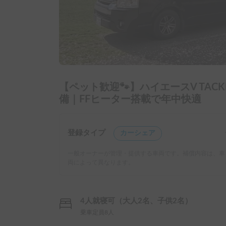
【ペット歓迎🐾】ハイエースV TACK
備｜FFヒーター搭載で年中快適
登録タイプ
カーシェア
一般オーナーが管理・提供する車両です。補償内容は、車
両によって異なります。
4人就寝可（大人2名、子供2名）
乗車定員8人