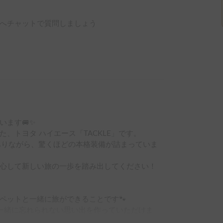
へチャットで質問しましょう
ます🚐✨

トヨタ ハイエース「TACKLE」です。

ありながら、驚くほどの本格装備が詰まっていま
心して新しい旅の一歩を踏み出してください！

ットと一緒に旅ができることです🐾

一緒に忘れられない思い出を作っていただけま