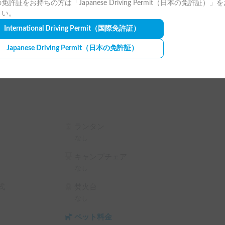
免許証をお持ちの方は「Japanese Driving Permit（日本の免許証）」
さい。
駅、熊谷駅、館林駅、大宮駅など、多くの主要駅
International Driving Permit
（国際免許証）
Japanese Driving Permit
（日本の免許証）
ション対応も可能ですので、手ぶらでの出発もス
不明な点はお気軽にメッセージをください。

ト画面で予約前に割引率を確認できます。

%OFF（契約料・保険料・システム利用料は除く、
ランタン
なし
FF

キャンプチェア
OFF

なし
OFF
式
焚火台
なし
ペット料金