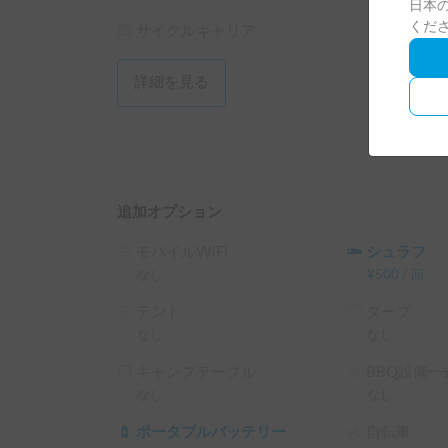
日本の
くだ
サイクルキャリア
【受け渡し・配車について】

埼玉県羽生市をベースに、羽生駅、加須駅、行田
への配車対応をしております。

詳細を見る
お車でお越しの際はマイカーをお預かりするオプ
ムーズです。

皆様の素敵なバンライフを応援しております。ご
追加オプション
※こちらは長期割引対象車両です。予約リクエス
└ 72時間（3泊）以上の予約 ： 利用料金の10
モバイルWiFi
シュラフ
以下同）

なし
¥
500
/
回
└ 120時間（5泊）以上の予約 ： 利用料金の15%O
テント
タープ
└ 240時間（10泊）以上の予約 ： 利用料金の20%
なし
なし
└ 360時間（15泊）以上の予約 ： 利用料金の30%
キャンプテーブル
BBQ設備一
なし
なし
ポータブルバッテリー
自転車