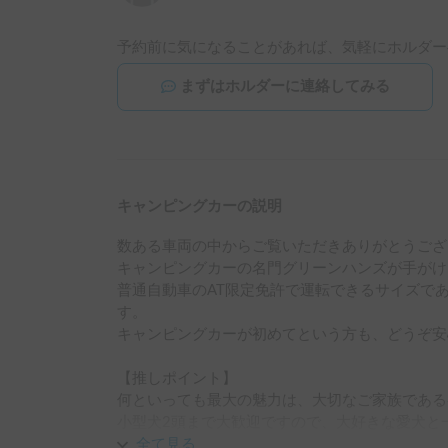
予約前に気になることがあれば、気軽にホルダー
まずはホルダーに連絡してみる
キャンピングカーの説明
数ある車両の中からご覧いただきありがとうござい
キャンピングカーの名門グリーンハンズが手がけた、
普通自動車のAT限定免許で運転できるサイズで
す。

キャンピングカーが初めてという方も、どうぞ安
【推しポイント】

何といっても最大の魅力は、大切なご家族であるペ
小型犬2頭まで大歓迎ですので、大好きな愛犬と
す。

全て見る