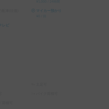
¥
1,000
/
24時間
配車(往復)
マイカー預かり
¥
0
/
回
テレビ
土足可
可
バイク荷積可
ド荷積可