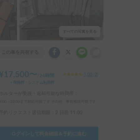
すべての写真を見る
この車を共有する
¥
17,500
〜
5.00
(
2
)
/
24時間
＋保険料・システム利用料
ホルダーが受渡・返却可能な時間帯：
6:00～22:00まで対応可能です その他、事前相談可能です
予約リクエスト送信期限：
2 日前
11:00
ログインして料金確認＆予約に進む