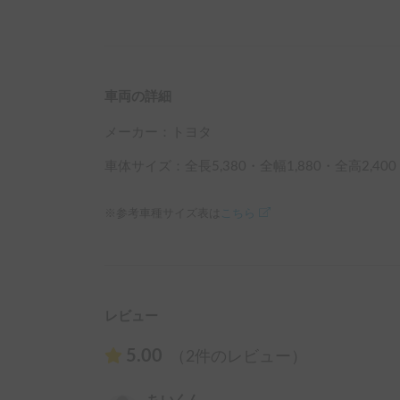
車両の詳細
メーカー：
トヨタ
車体サイズ：全長
5,380
・全幅
1,880
・全高
2,400
※参考車種サイズ表は
こちら
レビュー
5.00
（2件のレビュー）