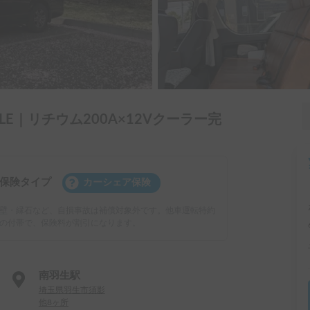
LE｜リチウム200A×12Vクーラー完
保険タイプ
カーシェア保険
壁・縁石など、自損事故は補償対象外です。他車運転特約
の付帯で、保険料が割引になります。
南羽生駅
埼玉県羽生市須影
他8ヶ所