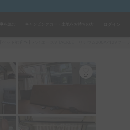
事を読む
キャンピングカー・土地をお持ちの方
ログイン
【ペット歓迎🐾】ハイエースV TACKLE｜リチウム200A×12V
17