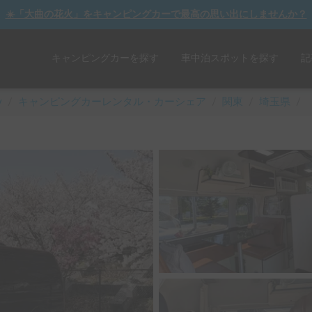
☀️「大曲の花火」をキャンピングカーで最高の思い出にしませんか？
キャンピングカーを探す
車中泊スポットを探す
記
y
/
キャンピングカーレンタル・カーシェア
/
関東
/
埼玉県
/