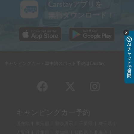
Carstayアプリを
無料ダウンロード！
AI
チ
ャ
ッ
ト
キャンピングカー・車中泊スポット予約はCarstay
で
質
問
キャンピングカー予約
現在地
|
東京都
|
神奈川県
|
千葉県
|
埼玉県
|
大阪府
|
兵庫県
|
愛知県
|
福岡県
|
北海道
|