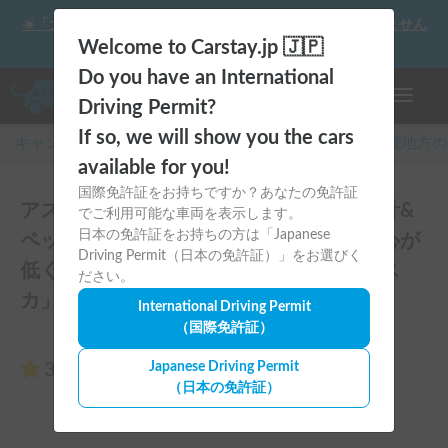
☀️「大曲の花火」をキャンピングカーで最高の思い出にしません
か？
Welcome to Carstay.jp 🇯🇵
Do you have an International
ナビゲー
Driving Permit?
If so, we will show you the cars
キャンピングカー・車中泊スポット予約はCarstay
/
近畿
地方の
available for you!
国際免許証をお持ちですか？あなたの免許証
アスカ｜【初心者も安心のコンパクト設計&
でご利用可能な車両を表示します。
日本の免許証をお持ちの方は「Japanese
ペット大歓迎🐶】プロ管理の清潔車！重心が
Driving Permit（日本の免許証）」をお選びく
低く安定感抜群なライトキャブコン「アス
ださい。
カ」💤のレビュー0件
International Driving Permit
（国際免許証）
3.00
Japanese Driving Permit
（0件のレビュー）
（日本の免許証）