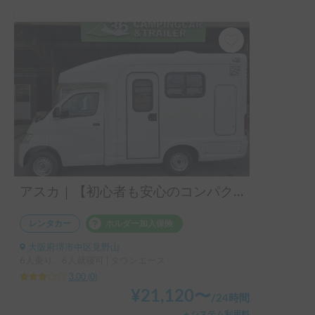
アスカ｜【初心者も安心のコンパクト設計&ペット大歓迎🐶】プロ管理の清潔車！重心が低く安定感抜群なライトキャブコン「アスカ」💤
レンタカー
ホルダー加入保険
大阪府堺市中区見野山
6人乗り、6人就寝可 | タウンエース
3.00
(
0
)
¥
21,120
〜
/
24時間
＋システム利用料