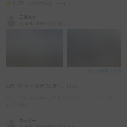
4.75
（4件のレビュー）
三浦京介
5.00
2026年8月1日(土)
全ての写真を表示
山梨・静岡への旅行でお借りしました。

旅行期間中の中部地方は酷暑日が続いていて、とても暑かっ
たです！が、終始快適に過ごすことができ、最高の旅になり
全て見る
ました！

ロッピー
今回が初めてのキャンピングカーの運転だったので少し不安