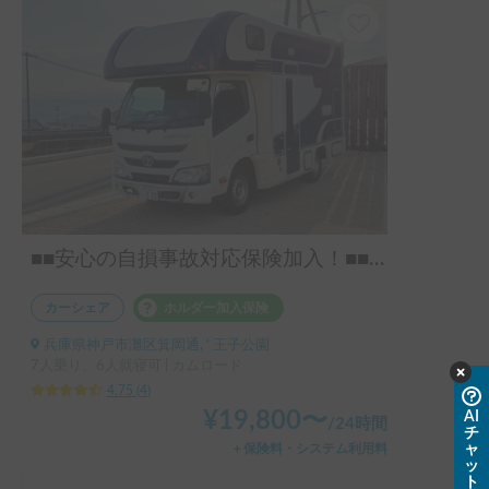
でした笑）

車内もとても綺麗で快適でした！

天気が良かったので、日中は移動中車内が暑くなりました
が、家庭用エアコンで快適に過ごせました♪

いつもは買えない冷蔵、冷凍のお土産を買えたのも嬉しかっ
たです。

また、ご厚意で貸して頂いたオプションが非常に便利でし
た。

やはりポータブルバッテリーは必須ですね...

■■安心の自損事故対応保険加入！■■車内広々♪ 家庭用エアコン・FFヒーター付きで年中快適♪♪ コンビニ・スーパーにも駐車できます！ お子様が多いご家族や複数世帯、お友達利用にオススメ★ 普通運転免許でＯＫ♪ ●室内高１９１cm ◆ガソリンタンク８０ℓで遠出楽々！
湯沸かしポットはコンビニに行く必要も無く、車中での海を
見ながらのモーニングコーヒーに最適でした！

カーシェア
ホルダー加入保険
不安もある中で最後まで気持ち良く利用できて、おかげさま
兵庫県神戸市灘区箕岡通, ' 王子公園
で最高の旅行になりました！

7人乗り、6人就寝可 | カムロード
また次回は車中泊で利用させて頂きたいです😆
4.75
(
4
)
¥
19,800
〜
AI
/
24時間
チ
ャ
＋保険料・システム利用料
ッ
ト