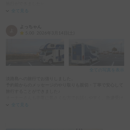
旅行ができました✨

会社の保養所に宿泊したため車中泊はなかったのですが、1
全て見る
台で和気あいあいと行きたいと思いキャンピングカーをお借
りしました。

よっちゃん
お陰様で行き帰りや移動中、たくさんおしゃべりができて家
5.00
2026年3月14日(土)
族の絆がより強くなったと実感しました😊

こちらのキャンピングカーは、とても機能的で車内も清潔で
綺麗なインテリアでした🌟

またリピートしたいです♪

ありがとうございました！！
全ての写真を表示
淡路島への旅行でお借りしました。

予約前からのメッセージのやり取りも親切・丁寧で安心して
旅行することができました♪

オーナーさんも非常に気さくな方でお話しやすく、急遽受け
渡し場所を変更して頂きましたが快く受けて下さり、感謝し
全て見る
ております☺️

初めてのキャンピングカーの運転で不安もありましたが、思
っていたよりすぐに慣れました。（駐車だけは最後まで不安