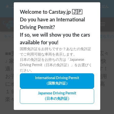
☀️「大曲の花火」をキャンピングカーで最高の思い出にしません
か？
Welcome to Carstay.jp 🇯🇵
Do you have an International
ナビゲー
Driving Permit?
If so, we will show you the cars
キャンピングカー・車中泊スポット予約はCarstay
/
近畿
地方の
available for you!
国際免許証をお持ちですか？あなたの免許証
■■安心の自損事故対応保険加入！■■車内広々
でご利用可能な車両を表示します。
日本の免許証をお持ちの方は「Japanese
♪ 家庭用エアコン・FFヒーター付きで年中快
Driving Permit（日本の免許証）」をお選びく
適♪♪ コンビニ・スーパーにも駐車できます！
ださい。
お子様が多いご家族や複数世帯、お友達利用
International Driving Permit
にオススメ★ 普通運転免許でＯＫ♪ ●室内高
（国際免許証）
１９１cm ◆ガソリンタンク８０ℓで遠出
Japanese Driving Permit
楽々！のレビュー4件
（日本の免許証）