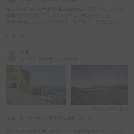
4.00
2026年7月30日(木)
もありましたが、思っていた以上に運転しやすく、すぐに慣
始まりと終わりの予定時間に遅延が生じてしまいましたが、
れることができました。車体は大きいのに意外と小回りが利
臨機応変に対応してくださりとてもたすかりました。

き、安心して走ることができたのが印象的でした。

車両や運転についての説明もとても丁寧で、不安に思うこと
はありませんでした。

オーナーさんはとても気さくで話しやすく、予約前・旅行中
完了後の確認も丁寧でとても信頼のできるオーナー様でし
の問い合わせまで、終始親切・丁寧に対応してくださいまし
全て見る
た。

た。おかげで初めてのキャンピングカー旅行でも何の不安も
また機会があります時にはお願いしたいです。

なく、安心して思い切り楽しむことができました。

すずこ
この度はどうもありがとうございました。
5.00
2026年3月22日(日)
車両の状態もとても良く、装備も充実していて、本当に快適
なキャンピングカーライフを満喫できました。

またキャンピングカーで旅行する際は、ぜひリピートさせて
いただきたいと思います。

このたびは本当にありがとうございました！
全ての写真を表示
今回、親子4世代で竹野海岸に旅行しました！

旅行前から終始丁寧に対応いただき快適なキャンピングカー