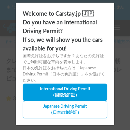
☀️「大曲の花火」をキャンピングカーで最高の思い出にしません
か？
Welcome to Carstay.jp 🇯🇵
Do you have an International
ナビゲー
Driving Permit?
If so, we will show you the cars
キャンピングカー・車中泊スポット予約はCarstay
/
近畿
地方の
available for you!
国際免許証をお持ちですか？あなたの免許証
クレソン・エボライト | ペット歓迎！夏も朝
でご利用可能な車両を表示します。
日本の免許証をお持ちの方は「Japanese
まで冷房完備で快眠！ダブルベッド搭載のレ
Driving Permit（日本の免許証）」をお選びく
ビュー0件
ださい。
International Driving Permit
（国際免許証）
3.00
（0件のレビュー）
Japanese Driving Permit
（日本の免許証）