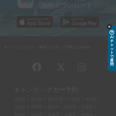
無料ダウンロード！
AI
チ
ャ
キャンピングカー・車中泊スポット予約はCarstay
ッ
ト
で
質
問
キャンピングカー予約
現在地
|
東京都
|
神奈川県
|
千葉県
|
埼玉県
|
大阪府
|
兵庫県
|
愛知県
|
福岡県
|
北海道
|
群馬県
|
栃木県
|
茨城県
|
山梨県
|
静岡県
|