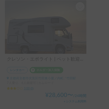
クレソン・エボライト | ペット歓迎！夏も朝まで冷房完備で快眠！ダブルベッド搭載
レンタカー
ホルダー加入保険
京都府京都市伏見区竹田東小屋ノ内町, ' 竹田駅
7人乗り、6人就寝可 | カムロード
3.00
(
0
)
¥
28,600
〜
/
24時間
＋システム利用料