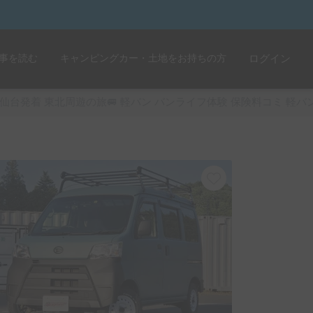
事を読む
キャンピングカー・土地をお持ちの方
ログイン
仙台発着 東北周遊の旅🚐 軽バン バンライフ体験 保険料コミ 軽バン