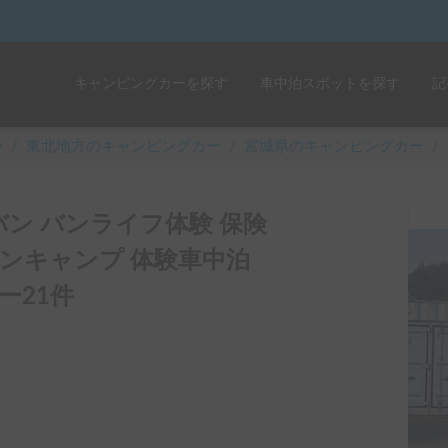
☀️「大曲の花火」をキャンピングカーで最高の思い出にしませんか？
キャンピングカーを探す
車中泊スポットを探す
記
y
/
東北
地方のキャンピングカー
/
宮城県のキャンピングカー
/
バン バンライフ体験 保険
バンキャンプ 体験車中泊
ー21件