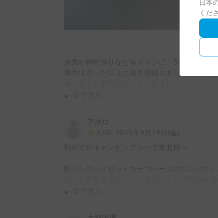
日本の
くだ
温泉や神社巡りなどをメインに、5泊利用しまし
車内は思った以上に高さ横幅もあり、175cm
替えるのも不自由なくすごせました。

5泊分以上の荷物は、運転席に乗せて寝ました。
全て見る
山道はうなりますが問題なく、むしろ小回りが
アポロ
おすすめです。

5.00
2025年9月19日(金)
初めてのキャンピングカーで東北旅へ

こちらの車が借りたくて、はじめてcarstay利用
ホルダーは丁寧で、車種や準備に悩みましたが
軽バンのハイゼットカーゴベースのコンパクト
しなどのやりとりもとてもスムーズで安心でした
外から見ると小さくて「本当にこれで寝られる
また仙台にきたら借りたいです。

に入ってみると予想以上に広々していて驚きま
全て見る
びりとくつろげる空間に仕上がっていました。

3人での利用だったので「寝られるかな…」と