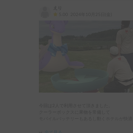
キャンピングカーだからこそ、自由気ままに移
とができました。

えり
5.00
2024年10月25日(金)
軽バンキャンピングカーでの旅は、コンパクト
れる最高の体験でした。

便利なキャンプ用品と優しいオーナーさんのサ
になりました。

次はもう少し長い旅程で、さらに遠くまで足を
今回は本当にありがとうございました！
今回は2人で利用させて頂きました。

クーラーボックスに果物を常備して

モバイルバッテリーもあるし動くホテルが快適
ポケふた巡りを目的としての旅でしたが、宮城
全て見る