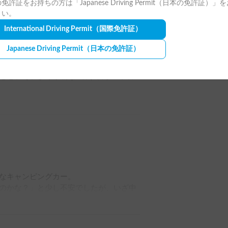
免許証をお持ちの方は「Japanese Driving Permit（日本の免許証）」
さい。
International Driving Permit
（国際免許証）
全ての写真を表示
Japanese Driving Permit
（日本の免許証）
た。

ほどと、それより小柄な2名が寝るのや着


きいて、運転にあまり自信のない方にも
。

、事前にアドバイスをくださり、受け渡
なキャンピングカー。

。

のかな？」と少し不安でしたが、いざ中
した。天井も高めで圧迫感がなく、のん
心配していたのですが、結果は何とか全員