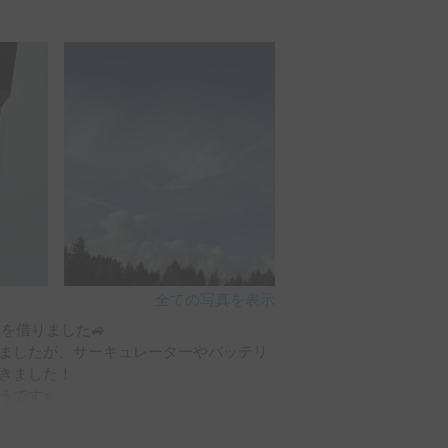
クワク感でむしろそれも楽しい思い出に
ながら移動する旅にはちょうど良いテン
貸してくださったキャンプ用品。

に手が届く」とはまさにこのこと。おか
ぷり楽しむことができました。

お人柄。受け渡しの際からとても親切
ただきました。

も安心感を持って出発できました。

全ての写真を表示
借りました🚙

ましたが、サーキュレーターやバッテリ
、喜多方ではもちろん本場の喜多方ラー
きました！

す⭐️

の雰囲気を感じながらのんびり歩きまし
られるくらいのペースがありました