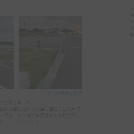
ィ
ellers.
両
で
学
全ての写真を表示
せて頂きました。

雑を回避しながら快適に過ごすことがで
ーブル、ポータブル電源まで無料で貸し
過ごすことができました。

ワクワクするものだったようで、最高の