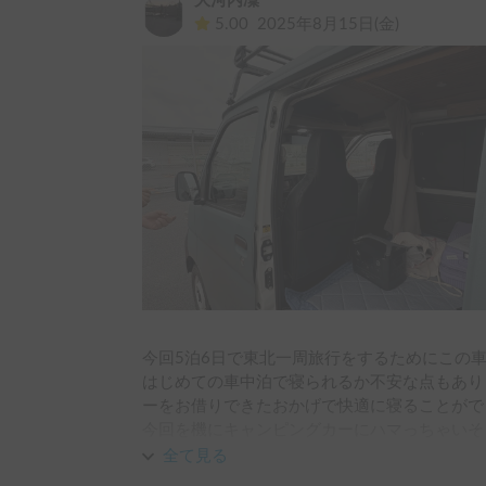
大河内凜
就寝可能！多少の工夫は必要でしたが、旅のワ
5.00
2025年8月15日(金)
なりました。

高速道路も問題なく走行できました。

多少のんびりめではありますが、景色を楽しみ
ポでした。

今回特にありがたかったのが、オーナーさんが
細かいアイテムまでそろっていて「痒いところ
げで準備の手間も少なく、現地での時間をたっ
そして何より印象に残ったのはオーナーさんの
で、こちらの不安や疑問にも丁寧に対応してい
その優しさに、初めてのキャンピングカー旅で
今回5泊6日で東北一周旅行をするためにこの車を
旅のルートは会津若松、喜多方、米沢、白石。

はじめての車中泊で寝られるか不安な点もあり
会津若松では歴史ある鶴ヶ城や街並みを散策し
ーをお借りできたおかげで快適に寝ることがで
メンを堪能。

今回を機にキャンピングカーにハマっちゃいそうで
米沢では米沢牛に舌鼓を打ち、白石では城下町
※182cmの彼がギリギリまっすぐになって寝
全て見る
た。
