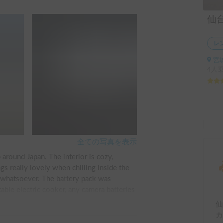
レ
宮城
4人
全ての写真を表示
 around Japan. The interior is cozy, 
s really lovely when chilling inside the 
s whatsoever. The battery pack was 
able electric cooker, any camera batteries 
ngs when it got cold. The blackout 
仙
y in a dark space, uninterrupted by the 
カ
t. We absolutely loved this van and 