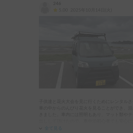
246
couldn't recommend it enough for any other trav
5.00
2025年10月14日(火)
子供達と花火大会を見に行くためにレンタルさ
車の中からのんびり花火を見ることができ、混
きました。車内には照明もあり、マット類やテ
出しして頂けたので、車中泊初心者でも安心に
子供達にとって車の中に泊まる非日常はとても
全て見る