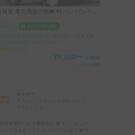
仙台発着 東北周遊の旅🚐 軽バン バンライフ体験 保険料コミ 軽バン バンライフ バンキャンプ 体験車中泊「ESCAPADE号 3」
ンタカー
ホルダー加入保険
県仙台市青葉区茂庭綱木西, ' 仙台市営バス 松倉 盲導犬センター停留所
乗り、2人就寝可 | ハイゼットカーゴ
5.00
(
21
)
¥
9,500
〜
/
24時間
＋システム利用料
ホルダー
キャンピングカーレンタル ガレー
ジランド
さん
台市青葉区の中古車販売店 兼 キャンピング
ーレンタル店です☺️ キャンプや山登り🏕 ウ