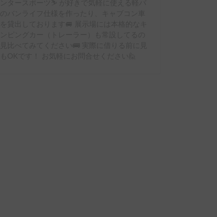
ンタースポーツ⛷ が好きで気軽に使える軽バ
ンのバンライフ仕様を作ったり、キャブコン車
を貸出しております🚐 展示場には本格的なキ
ャンピングカー（トレーラー）も常設してるの
見比べてみてください🚌 実際に借りる前に見
もOKです！ お気軽にお問合せください🙋